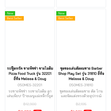
New
New
Best Seller
Best Seller
รถฟู๊ดทรัค ขายพิซซ่า ขายไอติม
ชุดของเล่นตัดผมชาย Barber
Pizza Food Truck รุ่น 32201
Shop Play Set รุ่น 31810 ยี่ห้อ
ยี่ห้อ Melissa & Doug
Melissa & Doug
050MES-32201
050MES-31810
รถขายพิซซ่า รถขายไอติม ลูก
ชุดของเล่นตัดผมชาย ตัด โกน
เล่นเพียบ! ป้ายเมนูแม่เหล็กรียูส
และจัดแต่งทรงด้วยอุปกรณ์
ที่รูดบัตร เตาปรับได้ เล่น
฿12,900
฿2,195
4ด้าน อุปกรณ์ครบ!