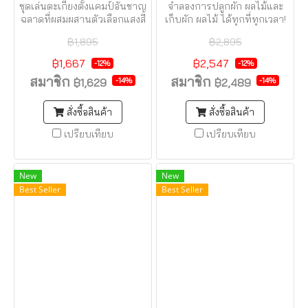
ชุดเล่นตะเกียงตั้งแคมป์อันชาญ
จำลองการปลูกผัก ผลไม้และ
ฉลาดที่ผสมผสานตัวเลือกแสงสี
เก็บผัก ผลไม้ ได้ทุกที่ทุกเวลา!
ต่างๆ เข้ากับเสียงธรรมชาติ!
฿1,895
฿2,895
฿1,667
฿2,547
-12%
-12%
สมาชิก
สมาชิก
-14%
-14%
฿1,629
฿2,489
สั่งซื้อสินค้า
สั่งซื้อสินค้า
เปรียบเทียบ
เปรียบเทียบ
New
New
Best Seller
Best Seller