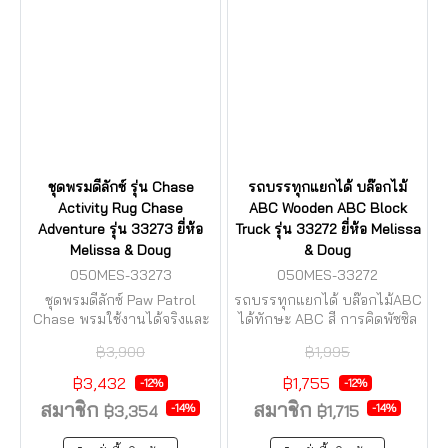
ชุดพรมดีลักซ์ รุ่น Chase
รถบรรทุกแยกได้ บล๊อกไม้
Activity Rug Chase
ABC Wooden ABC Block
Adventure รุ่น 33273 ยี่ห้อ
Truck รุ่น 33272 ยี่ห้อ Melissa
Melissa & Doug
& Doug
050MES-33273
050MES-33272
ชุดพรมดีลักซ์ Paw Patrol
รถบรรทุกแยกได้ บล๊อกไม้ABC
Chase พรมใช้งานได้จริงและ
ได้ทักษะ ABC สี การคิดพัซซิล
เล่นได้ด้วย
แก้ปัญหาต่อเรียง ได้พัฒนาการ
฿3,900
฿1,995
อย่างครบ
฿3,432
฿1,755
-12%
-12%
สมาชิก
สมาชิก
-14%
-14%
฿3,354
฿1,715