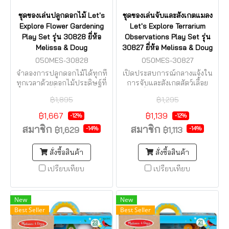
ชุดของเล่นปลูกดอกไม้ Let's
ชุดของเล่นจับและสังเกตแมลง
Explore Flower Gardening
Let's Explore Terrarium
Play Set รุ่น 30828 ยี่ห้อ
Observations Play Set รุ่น
Melissa & Doug
30827 ยี่ห้อ Melissa & Doug
050MES-30828
050MES-30827
จำลองการปลูกดอกไม้ได้ทุกที่
เปิดประสบการณ์กลางแจ้งใน
ทุกเวลาด้วยดอกไม้ประดิษฐ์ที่
การจับและสังเกตสัตว์เลื้อย
เปลี่ยนสีได้!
คลานที่ว่ายน้ำ คลาน และบิน
฿1,895
฿1,295
ได้ทุกที่ทุกเวลา
฿1,667
฿1,139
-12%
-12%
สมาชิก
สมาชิก
-14%
-14%
฿1,629
฿1,113
สั่งซื้อสินค้า
สั่งซื้อสินค้า
เปรียบเทียบ
เปรียบเทียบ
New
New
Best Seller
Best Seller