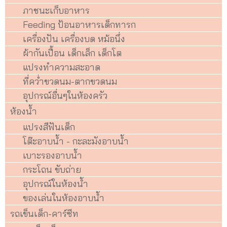
ภาชนะเก็บอาหาร
Feeding ป้อนอาหารเด็กทารก
เครื่องปัน เครื่องบด หม้อนึ่ง
ผ้ากันเปื้อน เด็กเล็ก เด็กโต
แปรงทำความสะอาด
ที่คว่ำขวดนม-ตากขวดนม
อุปกรณ์อื่นๆในห้องครัว
ห้องน้ำ
แปรงสีฟันเด็ก
โต๊ะอาบน้ำ - กะละมังอาบน้ำ
เบาะรองอาบน้ำ
กระโถน ขับถ่าย
อุปกรณ์ในห้องน้ำ
ของเล่นในห้องอาบน้ำ
รถเข็นเด็ก-คาร์ซีท