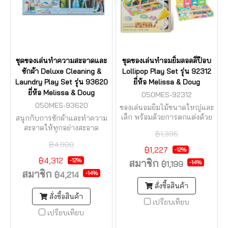
ชุดของเล่นทำความสะอาดและ
ชุดของเล่นทำอมยิ้มลอลลี่ป๊อบ
ซักผ้า Deluxe Cleaning &
Lollipop Play Set รุ่น 92312
Laundry Play Set รุ่น 93620
ยี่ห้อ Melissa & Doug
ยี่ห้อ Melissa & Doug
050MES-92312
050MES-93620
ของเล่นอมยิ้มไม้ขนาดใหญ่และ
เล็ก พร้อมด้วยการตกแต่งด้วย
สนุกกับการซักผ้าและทำความ
เชือกผ้าและผ้าสักหลาดแบบติด
สะอาดให้ทุกอย่างสะอาด
฿1,395
ได้เอง
สะอ้าน!!
฿4,900
฿1,227
-12%
฿4,312
-12%
สมาชิก
-14%
฿1,199
สมาชิก
-14%
฿4,214
สั่งซื้อสินค้า
สั่งซื้อสินค้า
เปรียบเทียบ
เปรียบเทียบ