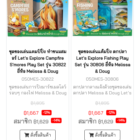
ชุดของเล่นแคมป์ปิ้ง ทำขนมสม
ชุดของเล่นแค้มปิ้ง ตกปลา
อร์ Let's Explore Campfire
Let's Explore Fishing Play
S'mores Play Set รุ่น 30822
Set รุ่น 30806 ยี่ห้อ Melissa
ยี่ห้อ Melissa & Doug
& Doug
050MES-30822
050MES-30806
ชุดของเล่นการปิ้งมาร์ชเมลโลว์
ตกปลากลางแจ้งด้วยชุดของเล่น
รอบๆ กองไฟ Melissa & Doug
ตกปลา Melissa & Doug Let’s
Let's Explore
Explore พร้อมคันเบ็ดไม้สองอัน
฿1,895
฿1,895
฿1,667
฿1,667
-12%
-12%
สมาชิก
สมาชิก
-14%
-14%
฿1,629
฿1,629
สั่งซื้อสินค้า
สั่งซื้อสินค้า