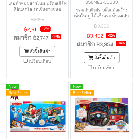
050MES-33333
เล่นทำขนมสายไหม พร้อมเสิร์ฟ
สีสันสดใส รถเข็นขายขนม
ของเล่นตัวต่อ บล๊อกก่อสร้าง
สายไหมไม้ที่แข็งแรง ลูกเล่น
เซ็ทใหญ่ ไม้แข็งแรง มีของเล่น
฿3,195
เพียบ!
เสริมพัฒนาการแสนสนุกในตัว
฿3,900
฿2,811
-12%
฿3,432
-12%
สมาชิก
-14%
฿2,747
สมาชิก
-14%
฿3,354
สั่งซื้อสินค้า
สั่งซื้อสินค้า
เปรียบเทียบ
เปรียบเทียบ
New
New
Best Seller
Best Seller