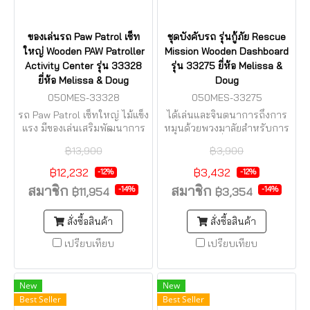
ของเล่นรถ Paw Patrol เซ็ท
ชุดบังคับรถ รุ่นกู้ภัย Rescue
ใหญ่ Wooden PAW Patroller
Mission Wooden Dashboard
Activity Center รุ่น 33328
รุ่น 33275 ยี่ห้อ Melissa &
ยี่ห้อ Melissa & Doug
Doug
050MES-33328
050MES-33275
รถ Paw Patrol เซ็ทใหญ่ ไม้แข็ง
ได้เล่นและจินตนาการถึงการ
แรง มีของเล่นเสริมพัฒนาการ
หมุนด้วยพวงมาลัยสำหรับการ
แสนสนุกในตัว
เล่นที่สมจริง
฿13,900
฿3,900
฿12,232
฿3,432
-12%
-12%
สมาชิก
สมาชิก
-14%
-14%
฿11,954
฿3,354
สั่งซื้อสินค้า
สั่งซื้อสินค้า
เปรียบเทียบ
เปรียบเทียบ
New
New
Best Seller
Best Seller