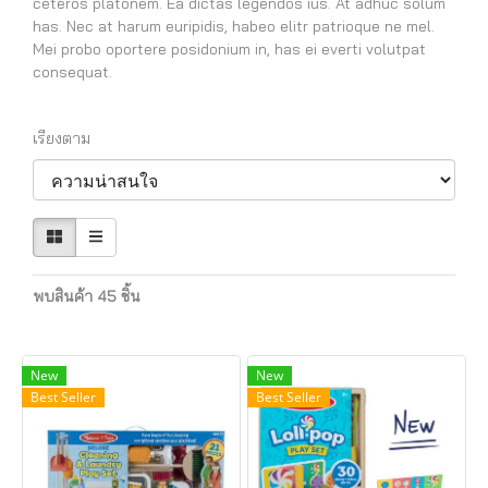
ceteros platonem. Ea dictas legendos ius. At adhuc solum
has. Nec at harum euripidis, habeo elitr patrioque ne mel.
Mei probo oportere posidonium in, has ei everti volutpat
consequat.
เรียงตาม
พบสินค้า 45 ชิ้น
New
New
Best Seller
Best Seller