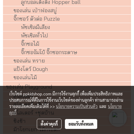
ลูกบอลเด้งดึ๋ง Hopper ball
ของเล่น เป่าฟองสบู่
จิ๊กซอว์ ตัวต่อ Puzzle
พัซเซิลมีเสียง
พัซเซิลทั่วไป
จิ๊กซอไม้
จิ๊กซอจัมโบ้ จิ๊กซอกระดาษ
ของเล่น ทราย
แป้งโดว์ Dough
ของเล่นไม้
ของเล่น Playground
เว็บไซต์ ppkidshop.com มีการใช้งานคุกกี้ เพื่อเพิ่มประสิทธิภาพและ
สไลเดอร์
ประสบการณ์ที่ดีในการใช้งานเว็บไซต์ของท่านลูกค้า ท่านสามารถอ่าน
สไลเดอร์ +ชิงช้า
รายละเอียดเพิ่มเติมได้ที่ >>
นโยบายความเป็นส่วนตัว
และ
นโยบาย
สไลเดอร์ +ชุดบ้าน
คุกกี้
ชิงช้า
ตั้งค่าคุกกี้
ยอมรับทั้งหมด
ม้าโยกเยก-ไม้กระดก