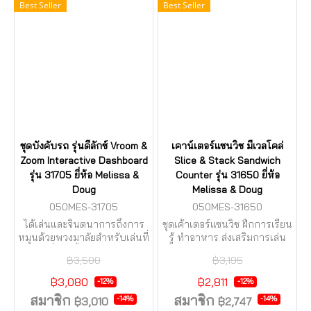
Best Seller
Best Seller
ชุดบังคับรถ รุ่นดีลักซ์ Vroom &
เคาน์เตอร์แซนวิช มีเวลโคล่
Zoom Interactive Dashboard
Slice & Stack Sandwich
รุ่น 31705 ยี่ห้อ Melissa &
Counter รุ่น 31650 ยี่ห้อ
Doug
Melissa & Doug
050MES-31705
050MES-31650
ได้เล่นและจินตนาการถึงการ
ชุดเค้าเตอร์แซนวิช ฝึกการเรียน
หมุนด้วยพวงมาลัยสำหรับเล่นที่
รู้ ทำอาหาร ส่งเสริมการเล่น
สมจริงซึ่งติดตั้งบนแผงหน้าปัด
แบบสวมบทบาท
฿3,500
฿3,195
ไม้ที่แข็งแรง
฿3,080
฿2,811
-12%
-12%
สมาชิก
สมาชิก
-14%
-14%
฿3,010
฿2,747