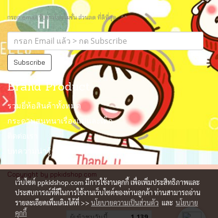
กรอก email รับข่าวโปรโมชั่น ส่วนลด ที่ดีที่สุด.. ^^
Subscribe
Brand Product
รวมยี่ห้อสินค้าทั้งหมด
กระดานสนทนาเรื่องแม่และเด็ก
ติดต่อเรา
บทความน่ารู้
Copyright by ppkidshop.com
เว็บไซต์ ppkidshop.com มีการใช้งานคุกกี้ เพื่อเพิ่มประสิทธิภาพและ
ประสบการณ์ที่ดีในการใช้งานเว็บไซต์ของท่านลูกค้า ท่านสามารถอ่าน
รายละเอียดเพิ่มเติมได้ที่ >>
นโยบายความเป็นส่วนตัว
และ
นโยบาย
คุกกี้
ผู้เข้าชมวันนี้
1,139