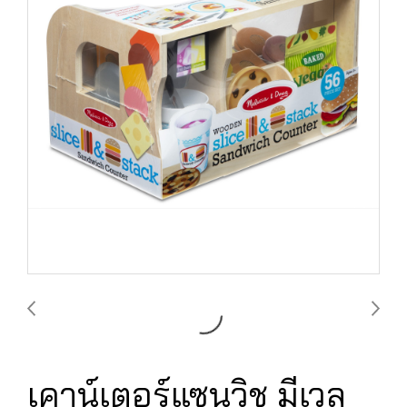
เคาน์เตอร์แซนวิช มีเวล