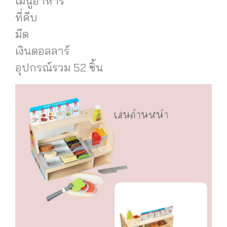
เมนูอาหาร
ที่คีบ
มีด
เงินดอลลาร์
อุปกรณ์รวม 52 ชิ้น