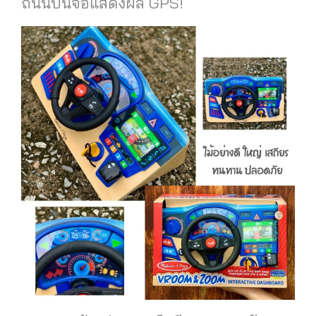
ถนนบนจอแสดงผล GPS!