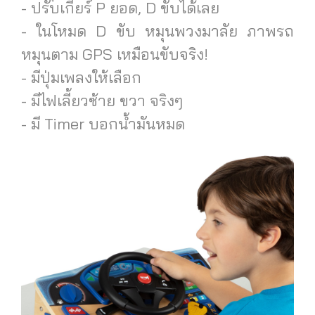
- ปรับเกียร์ P ยอด, D ขับได้เลย
- ในโหมด D ขับ หมุนพวงมาลัย ภาพรถ
หมุนตาม GPS เหมือนขับจริง!
- มีปุ่มเพลงให้เลือก
- มีไฟเลี้ยวซ้าย ขวา จริงๆ
- มี Timer บอกน้ำมันหมด