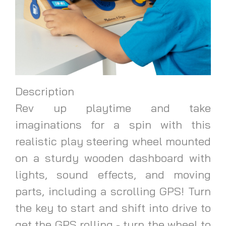
Description
Rev up playtime and take
imaginations for a spin with this
realistic play steering wheel mounted
on a sturdy wooden dashboard with
lights, sound effects, and moving
parts, including a scrolling GPS! Turn
the key to start and shift into drive to
get the GPS rolling - turn the wheel to