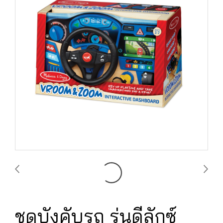
ชุดบังคับรถ รุ่นดีลักซ์