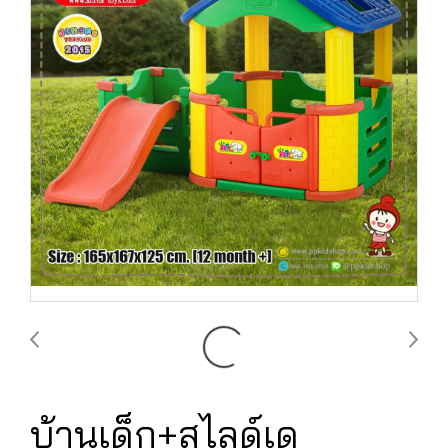
บ้านเด็ก+สไลด์เด