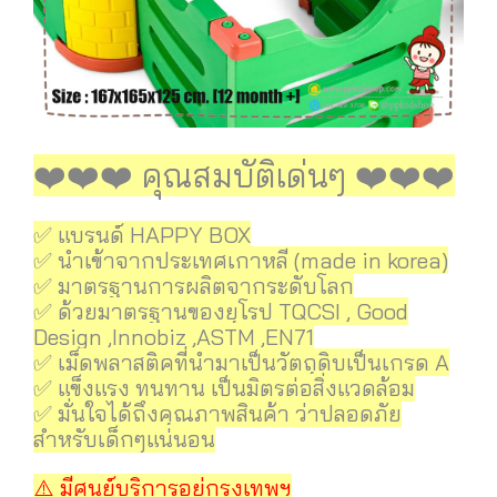
️️️❤️❤️❤️ คุณสมบัติเด่นๆ ️️️❤️❤️❤️
✅ แบรนด์ HAPPY BOX
✅ นำเข้าจากประเทศเกาหลี (made in korea)
✅ มาตรฐานการผลิตจากระดับโลก
✅ ด้วยมาตรฐานของยุโรป TQCSI , Good
Design ,Innobiz ,ASTM ,EN71
✅ เม็ดพลาสติคที่นำมาเป็นวัตถุดิบเป็นเกรด A
✅ แข็งแรง ทนทาน เป็นมิตรต่อสิ่งแวดล้อม
✅ มั่นใจได้ถึงคุณภาพสินค้า ว่าปลอดภัย
สำหรับเด็กๆแน่นอน
️⚠️ มีศูนย์บริการอยู่กรุงเทพฯ