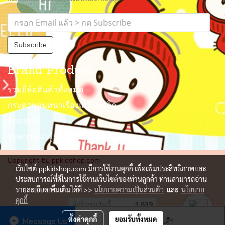
Subscribe
Brand Product
รวมยี่ห้อสินค้าทั้งหมด
กระดานสนทนาเรื่องแม่และเด็ก
ติดต่อเรา
บทความน่ารู้
Copyright by ppkidshop.com
เว็บไซต์ ppkidshop.com มีการใช้งานคุกกี้ เพื่อเพิ่มประสิทธิภาพและ
ประสบการณ์ที่ดีในการใช้งานเว็บไซต์ของท่านลูกค้า ท่านสามารถอ่าน
รายละเอียดเพิ่มเติมได้ที่ >>
นโยบายความเป็นส่วนตัว
และ
นโยบาย
คุกกี้
ผู้เข้าชมวันนี้
1,639
ตั้งค่าคุกกี้
ยอมรับทั้งหมด
Message Us
สั่งซื้อสินค้า
Powered by
MakeWebEasy.com