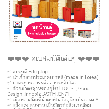
❤️❤️❤️ คุณสมบัติเด่นๆ ❤️❤️❤️
✅ แบรนด์ Edu.play
✅ นำเข้าจากประเทศเกาหลี (made in korea)
✅ มาตรฐานการผลิตจากระดับโลก
✅ ด้วยมาตรฐานของยุโรป TQCSI , Good
Design ,Innobiz ,ASTM ,EN71
✅ เม็ดพลาสติคที่นำมาเป็นวัตถุดิบเป็นเกรด A
✅ แข็งแรง ทนทาน เป็นมิตรต่อสิ่งแวดล้อม