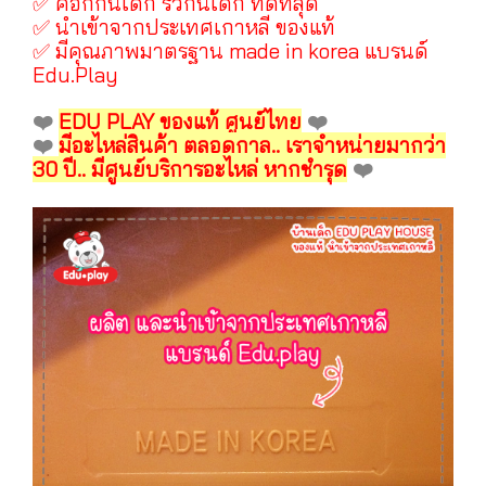
✅ คอกกั้นเด็ก รั้วกั้นเด็ก ที่ดีที่สุด
✅ นำเข้าจากประเทศเกาหลี ของแท้
✅ มีคุณภาพมาตรฐาน made in korea แบรนด์
Edu.Play
❤️
EDU PLAY ของแท้ ศูนย์ไทย
❤️
❤️
มีอะไหล่สินค้า ตลอดกาล.. เราจำหน่ายมากว่า
30 ปี.. มีศูนย์บริการอะไหล่ หากชำรุด
❤️