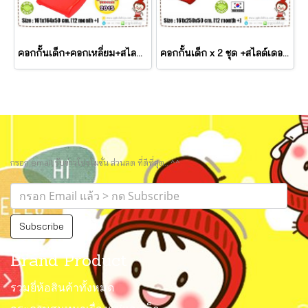
คอกกั้นเด็ก+คอกเหลี่ยม+สไลด์เดอร์ ROOM SLIDE PLAY SET รุ่น JM801-C ยี่ห้อ HAPPY BOX
คอกกั้นเด็ก x 2 ชุด +สไลด์เดอร์ ROOM SLIDE PLAY SET รุ่น JM801-D ยี่ห้อ HAPPY BOX
กรอก email รับข่าวโปรโมชั่น ส่วนลด ที่ดีที่สุด.. ^^
Subscribe
Brand Product
รวมยี่ห้อสินค้าทั้งหมด