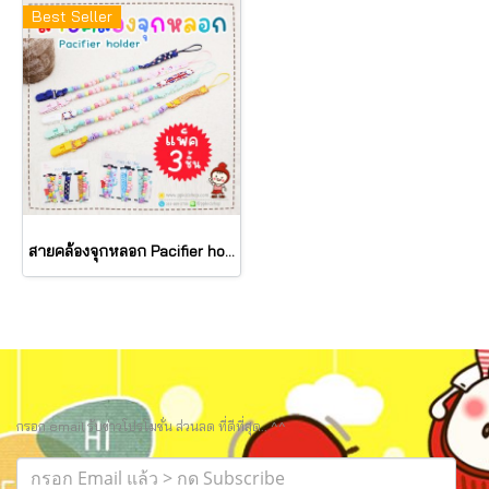
Best Seller
สายคล้องจุกหลอก Pacifier holder รุ่น Bead Me (แพ็ค 3 ชิ้น)
กรอก email รับข่าวโปรโมชั่น ส่วนลด ที่ดีที่สุด.. ^^