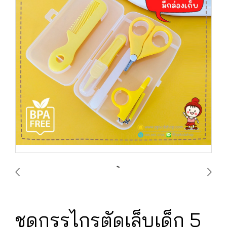
ชุดกรรไกรตัดเล็บเด็ก 5