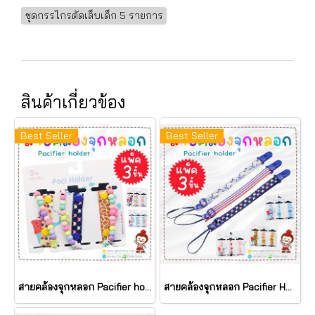
ชุดกรรไกรตัดเล็บเด็ก 5 รายการ
สินค้าเกี่ยวข้อง
Best Seller
Best Seller
สายคล้องจุกหลอก Pacifier holder รุ่น Bead Me (แพ็ค 3 ชิ้น)
สายคล้องจุกหลอก Pacifier Holder รุ่น Ferry Me (แพ็ค 3 ชิ้น)