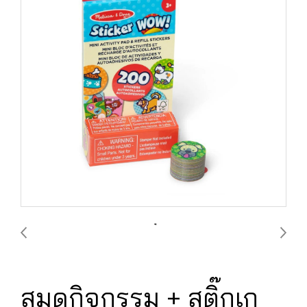
สมุดกิจกรรม + สติ๊กเก