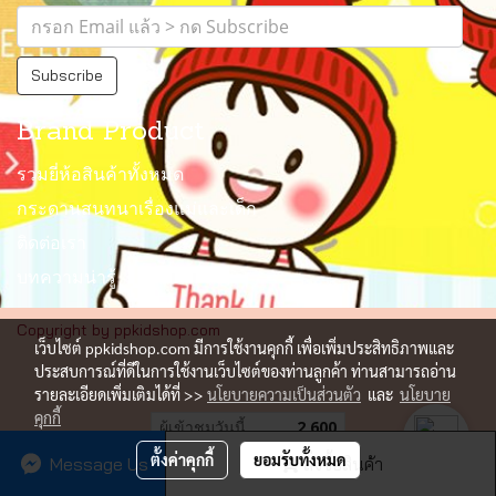
Subscribe
Brand Product
รวมยี่ห้อสินค้าทั้งหมด
กระดานสนทนาเรื่องแม่และเด็ก
ติดต่อเรา
บทความน่ารู้
Copyright by ppkidshop.com
เว็บไซต์ ppkidshop.com มีการใช้งานคุกกี้ เพื่อเพิ่มประสิทธิภาพและ
ประสบการณ์ที่ดีในการใช้งานเว็บไซต์ของท่านลูกค้า ท่านสามารถอ่าน
รายละเอียดเพิ่มเติมได้ที่ >>
นโยบายความเป็นส่วนตัว
และ
นโยบาย
คุกกี้
ผู้เข้าชมวันนี้
2,600
ตั้งค่าคุกกี้
ยอมรับทั้งหมด
Message Us
สั่งซื้อสินค้า
Powered by
MakeWebEasy.com