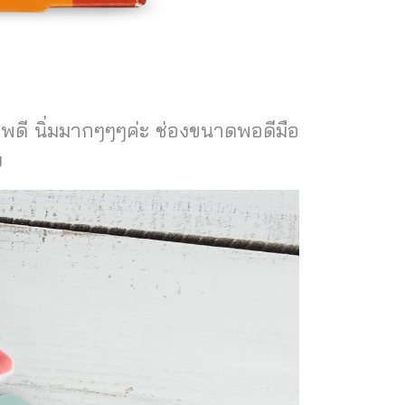
พดี นิ่มมากๆๆๆค่ะ ช่องขนาดพอดีมือ
ย