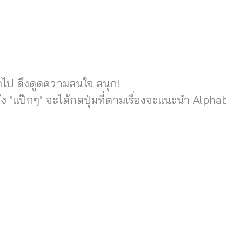
กดไป ดึงดูดความสนใจ สนุก!
ง "แป๊กๆ" จะได้กดปุ่มที่ตามเรื่องจะแนะนำ Alpha