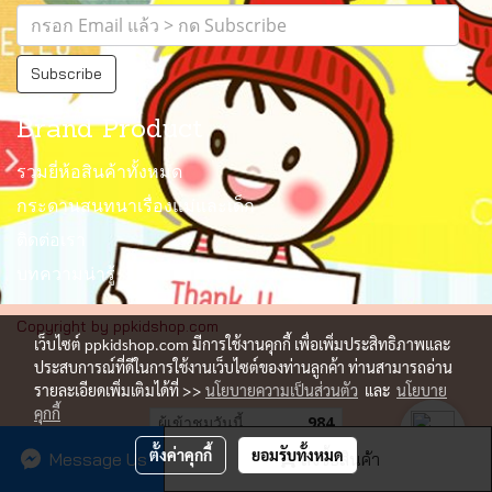
Subscribe
Brand Product
รวมยี่ห้อสินค้าทั้งหมด
กระดานสนทนาเรื่องแม่และเด็ก
ติดต่อเรา
บทความน่ารู้
Copyright by ppkidshop.com
เว็บไซต์ ppkidshop.com มีการใช้งานคุกกี้ เพื่อเพิ่มประสิทธิภาพและ
ประสบการณ์ที่ดีในการใช้งานเว็บไซต์ของท่านลูกค้า ท่านสามารถอ่าน
รายละเอียดเพิ่มเติมได้ที่ >>
นโยบายความเป็นส่วนตัว
และ
นโยบาย
คุกกี้
ผู้เข้าชมวันนี้
984
ตั้งค่าคุกกี้
ยอมรับทั้งหมด
Message Us
สั่งซื้อสินค้า
Powered by
MakeWebEasy.com