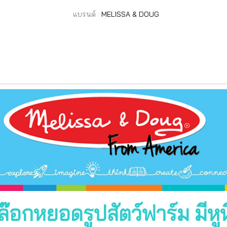
แบรนด์ :
MELISSA & DOUG
ล๊อกหยอดรูปสัตว์ฟาร์ม มีหูหิ