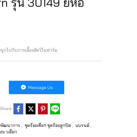
 รุ่น 30149 ยี่ห้อ
ุกไปกับการเลี้ยงสัตว์ในฟาร์ม
Message Us
Share
ิมพัฒนาการ
,
ชุดร้อยเชือก ชุดร้อยลูกปัด
,
แบรนด์
,
ds บล๊อก