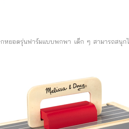
กหยอดรุ่นฟาร์มแบบพกพา เด็ก ๆ สามารถสนุกไปกั