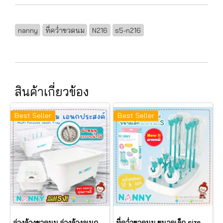
nanny
ที่คว่ำขวดนม
N216
s5-n216
สินค้าเกี่ยวข้อง
Best Seller
Best Seller
อ่างล้างขวดนม อ่างล้างอเนกประสงค์ อ่างซักล้าง Wash Station รุ่น N3855 ยี่ห้อ NANNY
ที่คว่ำขวดนม ขนาดเล็ก size S (แกนตั้ง 2x6 แถว แกนสั้น 6 แกน แกนยาว 6 แกน คว่ำได้ 6 ขวด) Baby Bottle Drying รุ่น N233 ยี่ห้อ NANNY