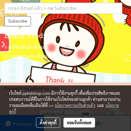
Subscribe
Brand Product
รวมยี่ห้อสินค้าทั้งหมด
กระดานสนทนาเรื่องแม่และเด็ก
ติดต่อเรา
บทความน่ารู้
Copyright by ppkidshop.com
เว็บไซต์ ppkidshop.com มีการใช้งานคุกกี้ เพื่อเพิ่มประสิทธิภาพและ
ประสบการณ์ที่ดีในการใช้งานเว็บไซต์ของท่านลูกค้า ท่านสามารถอ่าน
รายละเอียดเพิ่มเติมได้ที่ >>
นโยบายความเป็นส่วนตัว
และ
นโยบาย
คุกกี้
ผู้เข้าชมวันนี้
908
ตั้งค่าคุกกี้
ยอมรับทั้งหมด
Message Us
สั่งซื้อสินค้า
Powered by
MakeWebEasy.com