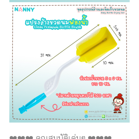
❤️❤️❤️ คุณสมบัติเด่นๆ️️️ ❤️❤️❤️