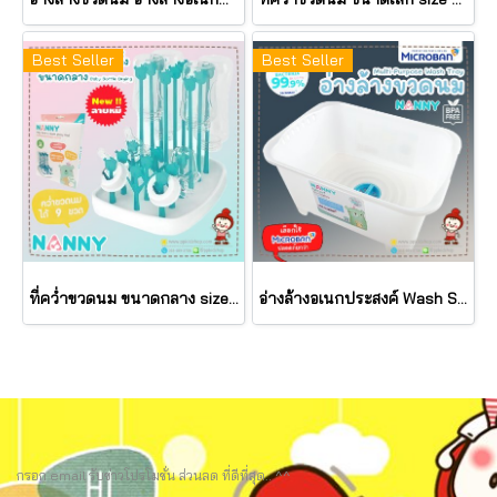
Best Seller
Best Seller
ที่คว่ำขวดนม ขนาดกลาง size M (แกนตั้ง 3x6 แถว แกนสั้น 9 แกน แกนยาว 9 แกน คว่ำได้ 9 ขวด) Baby Bottle Drying รุ่น N215 ยี่ห้อ NANNY
อ่างล้างอเนกประสงค์ Wash Station MicrobanⓇ สีขาวมุก เทคโนโลยีจากไมโครแบนด์ ยับยั้งแบคทีเรียได้ 99.9% รุ่น N3855MB ยี่ห้อ NANNY
กรอก email รับข่าวโปรโมชั่น ส่วนลด ที่ดีที่สุด.. ^^