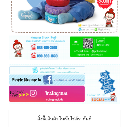
สั่งซื้อสินค้า ในเว๊ปไซด์เราทันที