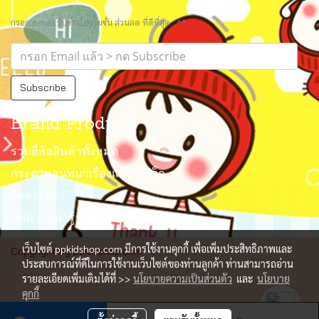
กรอก email รับข่าวโปรโมชั่น ส่วนลด ที่ดีที่สุด.. ^^
Subscribe
Brand Product
รวมยี่ห้อสินค้าทั้งหมด
กระดานสนทนาเรื่องแม่และเด็ก
ติดต่อเรา
บทความน่ารู้
เว็บไซต์ ppkidshop.com มีการใช้งานคุกกี้ เพื่อเพิ่มประสิทธิภาพและ
Copyright by ppkidshop.com
ประสบการณ์ที่ดีในการใช้งานเว็บไซต์ของท่านลูกค้า ท่านสามารถอ่าน
รายละเอียดเพิ่มเติมได้ที่ >>
นโยบายความเป็นส่วนตัว
และ
นโยบาย
คุกกี้
ผู้เข้าชมวันนี้
1