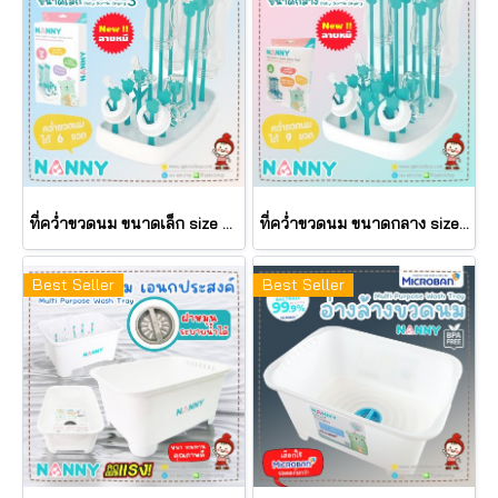
ที่คว่ำขวดนม ขนาดเล็ก size S (แกนตั้ง 2x6 แถว แกนสั้น 6 แกน แกนยาว 6 แกน คว่ำได้ 6 ขวด) Baby Bottle Drying รุ่น N233 ยี่ห้อ NANNY
ที่คว่ำขวดนม ขนาดกลาง size M (แกนตั้ง 3x6 แถว แกนสั้น 9 แกน แกนยาว 9 แกน คว่ำได้ 9 ขวด) Baby Bottle Drying รุ่น N215 ยี่ห้อ NANNY
Best Seller
Best Seller