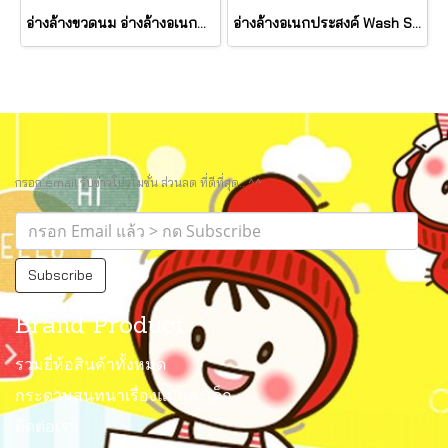
อ่างล้างขวดนม อ่างล้างอเนกประสงค์ อ่างซักล้าง Wash Station รุ่น N3855 ยี่ห้อ NANNY
อ่างล้างอเนกประสงค์ Wash Station MicrobanⓇ สีขาวมุก เทคโนโลยีจากไมโครแบนด์ ยับยั้งแบคทีเรียได้ 99.9% รุ่น N3855MB ยี่ห้อ NANNY
กรอก email รับข่าวโปรโมชั่น ส่วนลด ที่ดีที่สุด.. ^^
Subscribe
Brand Product
รวมยี่ห้อสินค้าทั้งหมด
กระดานสนทนาเรื่องแม่และเด็ก
ติดต่อเรา