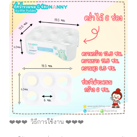
️️️❤️❤️❤️ วิธีการใช้งาน ️️️❤️❤️❤️