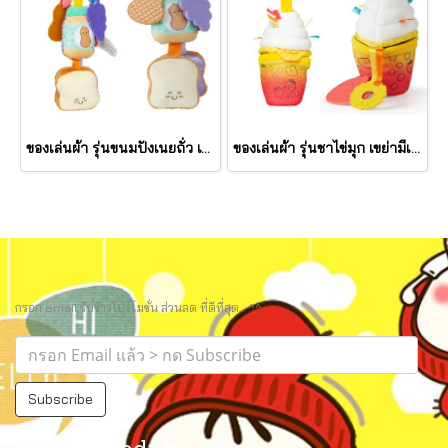
ของเล่นผ้า รุ่นขนมปังเนยถั่ว เขย่ามีเสียง PB&J Take Along Toy รุ่น 30742 ยี่ห้อ Melissa & Doug
ของเล่นผ้า รุ่นชาไข่มุก เขย่ามีเสียง Bubble Tea Take Along Toy รุ่น 30744 ยี่ห้อ Melissa & Doug
กรอก email รับข่าวโปรโมชั่น ส่วนลด ที่ดีที่สุด.. ^^
Subscribe