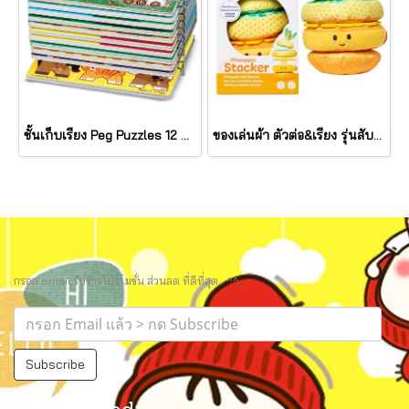
ชั้นเก็บเรียง Peg Puzzles 12 แผ่น Wire Puzzle-Storage Rack รุ่น 1018 ยี่ห้อ Melissa & Doug (นำเข้า USA)
ของเล่นผ้า ตัวต่อ&เรียง รุ่นสับปะรด เขย่ามีเสียง Pineapple Stacker รุ่น 30743 ยี่ห้อ Melissa & Doug
กรอก email รับข่าวโปรโมชั่น ส่วนลด ที่ดีที่สุด.. ^^
Subscribe