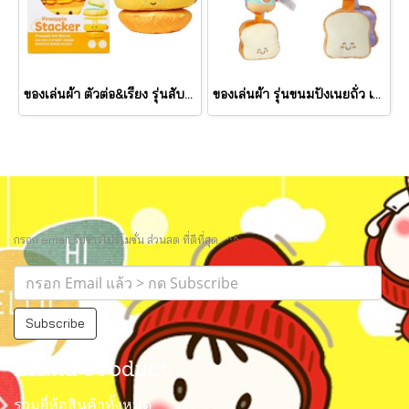
ของเล่นผ้า ตัวต่อ&เรียง รุ่นสับปะรด เขย่ามีเสียง Pineapple Stacker รุ่น 30743 ยี่ห้อ Melissa & Doug
ของเล่นผ้า รุ่นขนมปังเนยถั่ว เขย่ามีเสียง PB&J Take Along Toy รุ่น 30742 ยี่ห้อ Melissa & Doug
กรอก email รับข่าวโปรโมชั่น ส่วนลด ที่ดีที่สุด.. ^^
Subscribe
Brand Product
รวมยี่ห้อสินค้าทั้งหมด