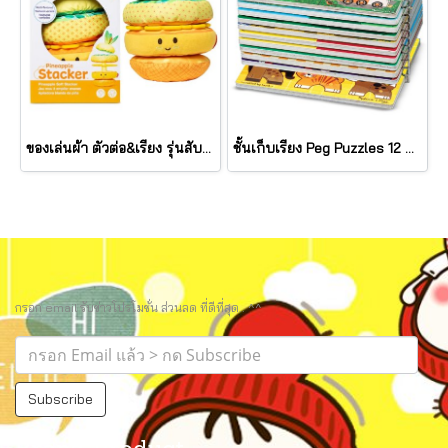
ของเล่นผ้า ตัวต่อ&เรียง รุ่นสับปะรด เขย่ามีเสียง Pineapple Stacker รุ่น 30743 ยี่ห้อ Melissa & Doug
ชั้นเก็บเรียง Peg Puzzles 12 แผ่น Wire Puzzle-Storage Rack รุ่น 1018 ยี่ห้อ Melissa & Doug (นำเข้า USA)
กรอก email รับข่าวโปรโมชั่น ส่วนลด ที่ดีที่สุด.. ^^
Subscribe