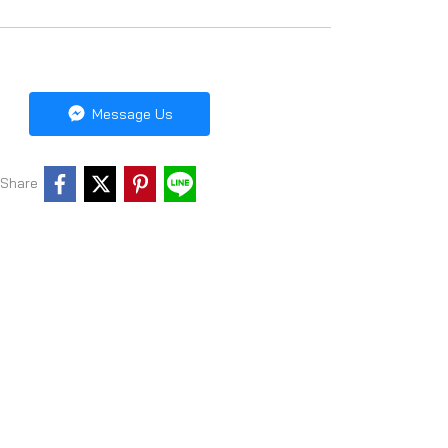
Message Us
Share