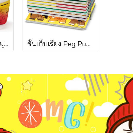
ของเล่นผ้า รุ่นชาไข่มุก เขย่ามีเสียง Bubble Tea Take Along Toy รุ่น 30744 ยี่ห้อ Melissa & Doug
ชั้นเก็บเรียง Peg Puzzles 12 แผ่น Wire Puzzle-Storage Rack รุ่น 1018 ยี่ห้อ Melissa & Doug (นำเข้า USA)