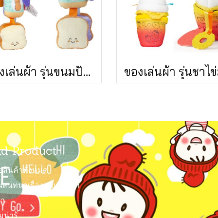
ของเล่นผ้า รุ่นขนมปังเนยถั่ว เขย่ามีเสียง PB&J Take Along Toy รุ่น 30742 ยี่ห้อ Melissa & Doug
d Product
้อสินค้าทั้งหมด
สนทนาเรื่องแม่และเด็ก
รา
่ารู้