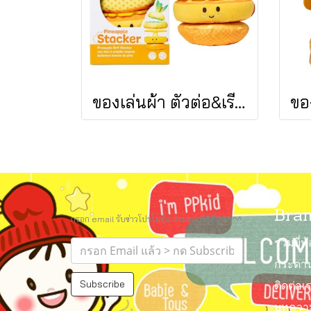
ของเล่นผ้า ตัวต่อ&เรียง รุ่นสับปะรด เขย่ามีเสียง Pineapple Stacker รุ่น 30743 ยี่ห้อ Melissa & Doug
Bran
กรอก email รับข่าวโปรโมชั่น ส่วนลด ที่ดีที่สุด.. ^^
รวมยี่ห
กระดาน
Subscribe
ติดต่อเ
บทความน