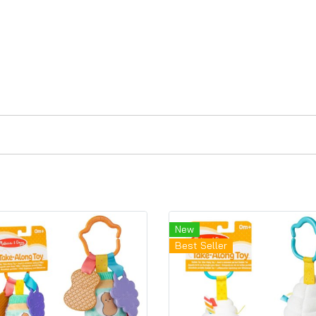
New
Best Seller