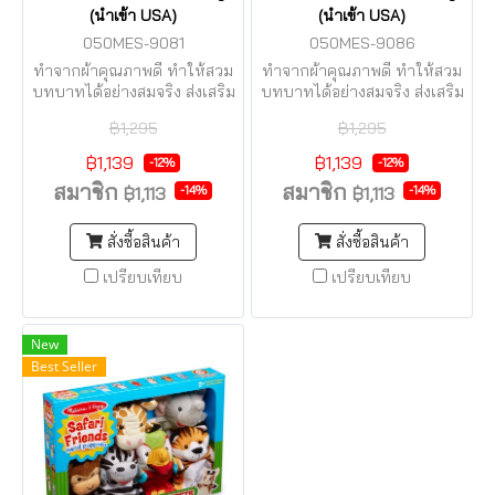
(นำเข้า USA)
(นำเข้า USA)
050MES-9081
050MES-9086
ทำจากผ้าคุณภาพดี ทำให้สวม
ทำจากผ้าคุณภาพดี ทำให้สวม
บทบาทได้อย่างสมจริง ส่งเสริม
บทบาทได้อย่างสมจริง ส่งเสริม
จินตนาการ ส่งเสริมให้เด็ก
จินตนาการ ส่งเสริมให้เด็ก
฿1,295
฿1,295
สร้างเรื่อง สวมบทบาท
สร้างเรื่อง สวมบทบาทและ ได้
เรียนรู้ถึงอาชีพ
฿1,139
฿1,139
-12%
-12%
สมาชิก
สมาชิก
-14%
-14%
฿1,113
฿1,113
สั่งซื้อสินค้า
สั่งซื้อสินค้า
เปรียบเทียบ
เปรียบเทียบ
New
Best Seller