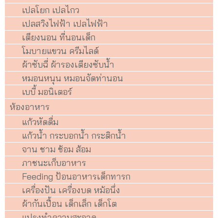
เปลโยก เปลไกว
เปลสวิงไฟฟ้า เปลไฟฟ้า
เตียงนอน ที่นอนเด็ก
โมบายแขวน ครีมไลด์
ผ้าซับฉี่ ผ้ารองเตียงซับน้ำ
หมอนหนุน หมอนจัดท่านอน
เบบี้ มอนิเตอร์
ห้องอาหาร
แก้วหัดดื่ม
แก้วน้ำ กระบอกน้ำ กระติกน้ำ
จาน ชาม ช้อม ส้อม
ภาชนะเก็บอาหาร
Feeding ป้อนอาหารเด็กทารก
เครื่องปัน เครื่องบด หม้อนึ่ง
ผ้ากันเปื้อน เด็กเล็ก เด็กโต
แปรงทำความสะอาด