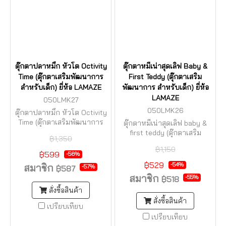
ตุ๊กตาปลาหมึก หัวโต Octivity
ตุ๊กตาหมีเน่าสุดเลิฟ Baby &
Time (ตุ๊กตาเสริมพัฒนาการ
First Teddy (ตุ๊กตาเสริม
สำหรับเด็ก) ยี่ห้อ LAMAZE
พัฒนาการ สำหรับเด็ก) ยี่ห้อ
LAMAZE
050LMK27
050LMK26
ตุ๊กตาปลาหมึก หัวโต Octivity
Time (ตุ๊กตาเสริมพัฒนาการ
ตุ๊กตาหมีเน่าสุดเลิฟ baby &
สำหรับเด็ก) ✅ แบรนด์
first teddy (ตุ๊กตาเสริม
฿1,350
LAMAZE ⚠️ ของแท้ ศูนย์ไทย ⚠️
พัฒนาการ สำหรับเด็ก) ✅
฿1,150
งานดี.. ปลอดภัย.. ใช้งานได้
แบรนด์ LAMAZE ⚠️ ของแท้
฿599
-56%
ทนทานค่ะ
ศูนย์ไทย ⚠️ งานดี.. ปลอดภัย..
฿529
-54%
สมาชิก
-57%
฿587
ใช้งานได้ทนทานค่ะ
สมาชิก
-55%
฿518
สั่งซื้อสินค้า
สั่งซื้อสินค้า
เปรียบเทียบ
เปรียบเทียบ