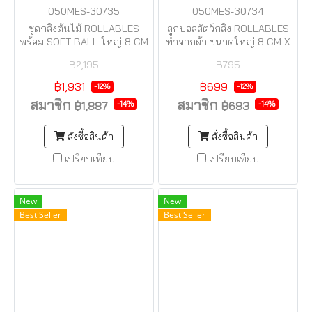
050MES-30735
050MES-30734
ชุดกลิ้งต้นไม้ ROLLABLES
ลูกบอลสัตว์กลิ้ง ROLLABLES
พร้อม SOFT BALL ใหญ่ 8 CM
ทำจากผ้า ขนาดใหญ่ 8 CM X
x 2 ลูก BIG SOFT SAFE TO
4 ตัว SOFT & BIG SAFE TO
฿2,195
฿795
BITE
BITE
฿1,931
฿699
-12%
-12%
สมาชิก
สมาชิก
-14%
-14%
฿1,887
฿683
สั่งซื้อสินค้า
สั่งซื้อสินค้า
เปรียบเทียบ
เปรียบเทียบ
New
New
Best Seller
Best Seller