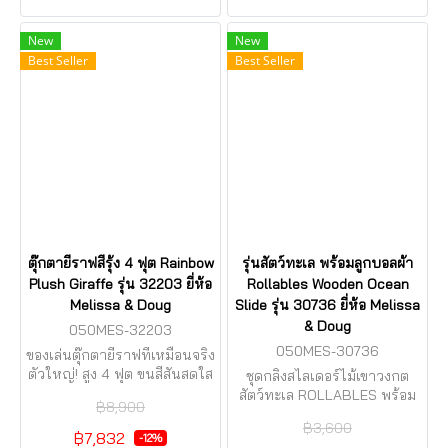
New
New
Best Seller
Best Seller
ตุ๊กตายีราฟสีรุ้ง 4 ฟุต Rainbow
รุ่นสัตว์ทะเล พร้อมลูกบอลผ้า
Plush Giraffe รุ่น 32203 ยี่ห้อ
Rollables Wooden Ocean
Melissa & Doug
Slide รุ่น 30736 ยี่ห้อ Melissa
& Doug
050MES-32203
050MES-30736
ของเล่นตุ๊กตายีราฟที่เหมือนจริง
ตัวใหญ่! สูง 4 ฟุต ขนสีสันสดใส
ชุดกลิ้งสไลเดอร์ไม้เขาวงกต
สัตว์ทะเล ROLLABLES พร้อม
฿8,900
SOFT BALL ใหญ่ 8CM X 3 ตัว
฿3,600
BIG SOFT + SAFE TO BITE
฿7,832
-12%