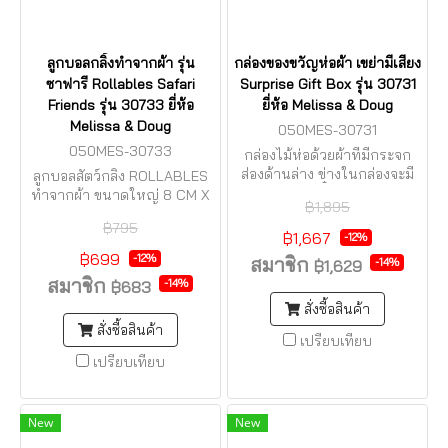
ลูกบอลกลิ้งทำจากผ้า รุ่น
กล่องของขวัญห่อผ้า เขย่ามีเสียง
ซาฟารี Rollables Safari
Surprise Gift Box รุ่น 30731
Friends รุ่น 30733 ยี่ห้อ
ยี่ห้อ Melissa & Doug
Melissa & Doug
050MES-30731
050MES-30733
กล่องไม้ห่อด้วยผ้าที่มีกระจก
ส่องด้านล่าง ข่างในกล่องจะมี
ลูกบอลสัตว์กลิ้ง ROLLABLES
ผ้าห่มจิ๋ว ตุ๊กตา
ทำจากผ้า ขนาดใหญ่ 8 CM X
฿1,895
4 ตัว SOFT & BIG SAFE TO
฿795
BITE
฿1,667
-12%
฿699
-12%
สมาชิก
-14%
฿1,629
สมาชิก
-14%
฿683
สั่งซื้อสินค้า
สั่งซื้อสินค้า
เปรียบเทียบ
เปรียบเทียบ
New
New