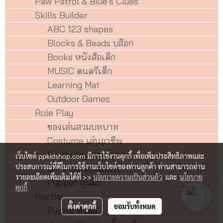
Paw Patrol & Blue's Clues
Skills Builder
ABC 123 shapes
Blocks & Beads บล๊อก
Books หนังสือเด็ก
MUSIC ดนตรีเด็ก
Learning Mat
Outdoor Games
Role Play
ของเล่นสวมบทบาท
Costume เล่นอาชีพ
Food Play เล่นทำอาหาร
เว็บไซต์ ppkidshop.com มีการใช้งานคุกกี้ เพื่อเพิ่มประสิทธิภาพและ
ประสบการณ์ที่ดีในการใช้งานเว็บไซต์ของท่านลูกค้า ท่านสามารถอ่าน
Car Play ของเล่นรถ
รายละเอียดเพิ่มเติมได้ที่ >>
นโยบายความเป็นส่วนตัว
และ
นโยบาย
Puppet หุ่นมือ
คุกกี้
Puzzle
ตั้งค่าคุกกี้
ยอมรับทั้งหมด
Puzzle ตัวต่อ