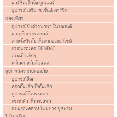
คาร์ซีทเด็กโต บูสเตอร์
อุปกรณ์เสริม รถเข็น& คาร์ซีท
ท่องเที่ยว
อุปกรณ์ขับถ่ายพกพา ในรถยนต์
ม่านบังแดดรถยนต์
สายรัดนิรภัย กันตกมอเตอร์ไซด์
หมอนรองคอ BENBAT
กระเป๋าเด็กๆ
แว่นตา แว่นกันแดด
อุปกรณ์ความปลอดภัย
อุปกรณ์ล็อก
คอกกั้นเด็ก รั้วกั้นเด็ก
อุปกรณ์กันกระแทก
หมวกผ้า กันกระแทก
แผ่นรองคลาน โฟมยาง ชุดพรม
ไปโรงเรียน