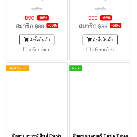
รูปสัตว์ต่างๆ และรุ่น Fruit ผล
รูปสัตว์ต่างๆ และรุ่น Fruit ผล
฿265
฿265
ไม้น่ารักน่าชัง ช่วยเสริมพัฒนา
ไม้น่ารักน่าชัง ช่วยเสริมพัฒนา
การเด็กๆ ใช้ควบคู่กับการเล่า
การเด็กๆ ใช้ควบคู่กับการเล่า
฿90
฿90
-66%
-66%
นิทานได้เป็นอย่างดี
นิทานได้เป็นอย่างดี
สมาชิก
สมาชิก
-66%
-66%
฿89
฿89
สั่งซื้อสินค้า
สั่งซื้อสินค้า
เปรียบเทียบ
เปรียบเทียบ
Best Seller
New
ตุ๊กตาปลาวาฬ จ๊ะเอ๋ Franky
ตุ๊กตาเต่า ดนตรี Turtle Tunes