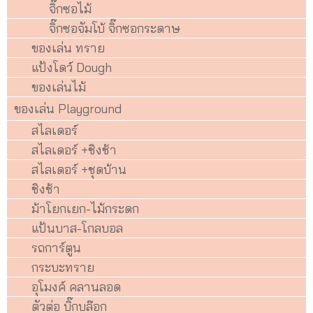
จิ๊กซอไม้
จิ๊กซอจัมโบ้ จิ๊กซอกระดาษ
ของเล่น ทราย
แป้งโดว์ Dough
ของเล่นไม้
ของเล่น Playground
สไลเดอร์
สไลเดอร์ +ชิงช้า
สไลเดอร์ +ชุดบ้าน
ชิงช้า
ม้าโยกเยก-ไม้กระดก
แป้นบาส-โกลบอล
รถการ์ตูน
กระบะทราย
อุโมงค์ คลานลอด
ตัวต่อ บิ๊กบล๊อก