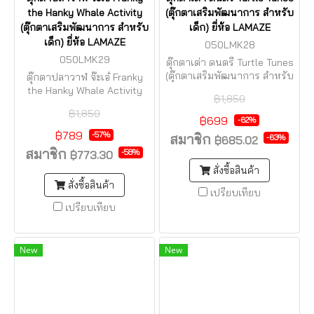
the Hanky Whale Activity
(ตุ๊กตาเสริมพัฒนาการ สำหรับ
(ตุ๊กตาเสริมพัฒนาการ สำหรับ
เด็ก) ยี่ห้อ LAMAZE
เด็ก) ยี่ห้อ LAMAZE
050LMK28
050LMK29
ตุ๊กตาเต่า ดนตรี Turtle Tunes
(ตุ๊กตาเสริมพัฒนาการ สำหรับ
ตุ๊กตาปลาวาฬ จ๊ะเอ๋ Franky
เด็ก) ✅ แบรนด์ LAMAZE ⚠️
the Hanky Whale Activity
฿1,850
ของแท้ ศูนย์ไทย ⚠️ งานดี..
(ตุ๊กตาเสริมพัฒนาการ สำหรับ
฿1,850
ปลอดภัย.. ใช้งานได้ทนทานค่ะ
เด็ก) ✅ แบรนด์ LAMAZE ⚠️
฿699
-62%
ของแท้ ศูนย์ไทย ⚠️ งานดี..
฿789
-57%
สมาชิก
-63%
฿685.02
ปลอดภัย.. ใช้งานได้ทนทานค่ะ
สมาชิก
-58%
฿773.30
สั่งซื้อสินค้า
สั่งซื้อสินค้า
เปรียบเทียบ
เปรียบเทียบ
New
New