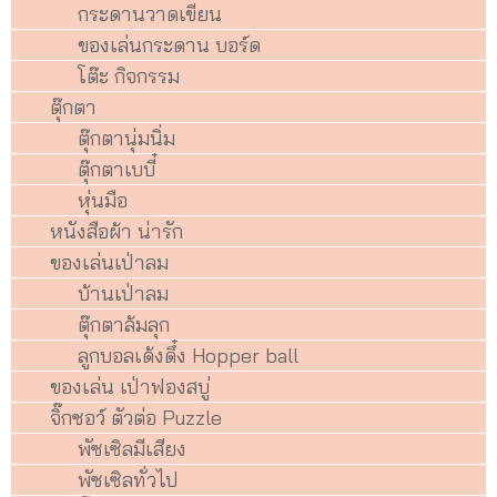
กระดานวาดเขียน
ของเล่นกระดาน บอร์ด
โต๊ะ กิจกรรม
ตุ๊กตา
ตุ๊กตานุ่มนิ่ม
ตุ๊กตาเบบี๋
หุ่นมือ
หนังสือผ้า น่ารัก
ของเล่นเป่าลม
บ้านเป่าลม
ตุ๊กตาล้มลุก
ลูกบอลเด้งดึ๋ง Hopper ball
ของเล่น เป่าฟองสบู่
จิ๊กซอว์ ตัวต่อ Puzzle
พัซเซิลมีเสียง
พัซเซิลทั่วไป