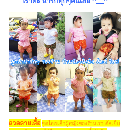
เราค่ะ น่ารักทุกๆคนเลย ^__^
ลวดลายเสื้อ
ชุดไทยเด็กผู้หญิงของร้านเรา ตัดเย็บ