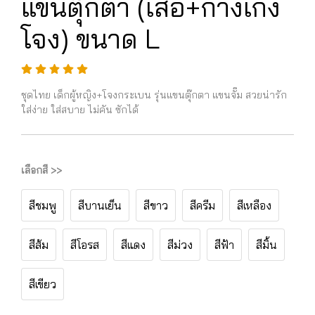
แขนตุ๊กตา (เสื้อ+กางเกง
โจง) ขนาด L
ชุดไทย เด็กผู้หญิง+โจงกระเบน รุ่นแขนตุ๊กตา แขนจั๊ม สวยน่ารัก
ใส่ง่าย ใส่สบาย ไม่คัน ซักได้
เลือกสี >>
สีชมพู
สีบานเย็น
สีขาว
สีครีม
สีเหลือง
สีส้ม
สีโอรส
สีแดง
สีม่วง
สีฟ้า
สีมิ้น
สีเขียว