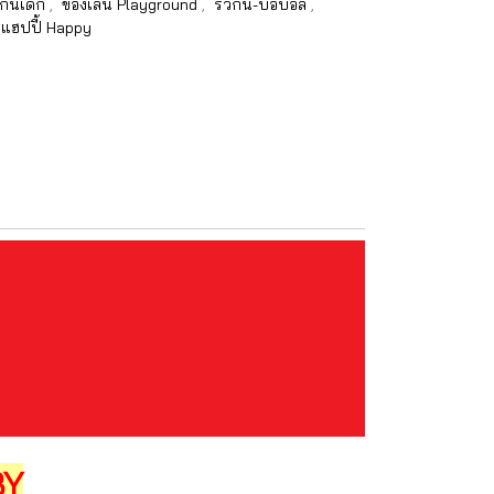
วกั้นเด็ก
,
ของเล่น Playground
,
รั้วกั้น-บ่อบอล
,
น แฮปปี้ Happy
BY