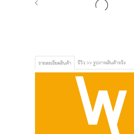
รีวิว >> รูปภาพสินค้าจริง
รายละเอียดสินค้า