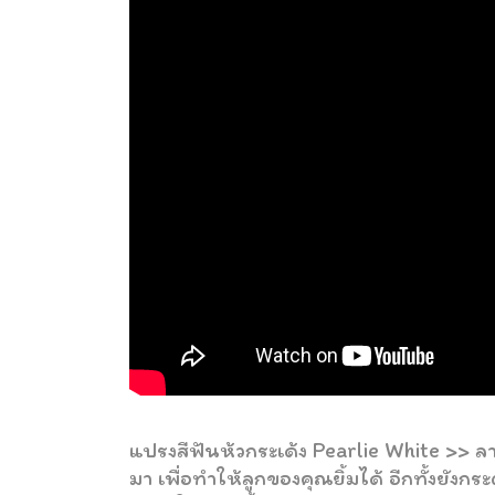
แปรงสีฟันห้วกระเด้ง Pearlie White >> ลา
มา เพื่อทำให้ลูกของคุณยิ้มได้ อีกทั้งย