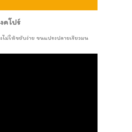
ิงคโปร์
แปรงไม่ให้ขยับง่าย ขนแปรงปลายเรียวมน