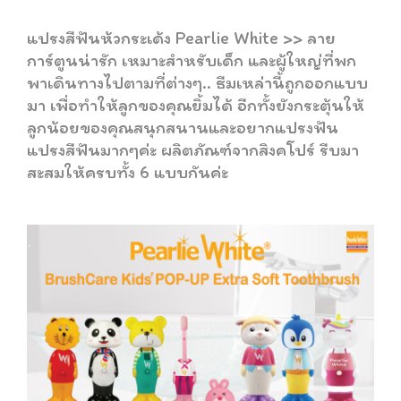
แปรงสีฟันห้วกระเด้ง Pearlie White >> ลาย
การ์ตูนน่ารัก เหมาะสำหรับเด็ก และผู้ใหญ่ที่พก
พาเดินทางไปตามที่ต่างๆ.. ธีมเหล่านี้ถูกออกแบบ
มา เพื่อทำให้ลูกของคุณยิ้มได้ อีกทั้งยังกระตุ้นให้
ลูกน้อยของคุณสนุกสนานและอยากแปรงฟัน
แปรงสีฟันมากๆค่ะ ผลิตภัณฑ์จากสิงคโปร์ รีบมา
สะสมให้ครบทั้ง 6 แบบกันค่ะ