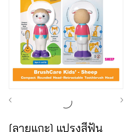
[ลายแกะ] แปรงสีฟัน