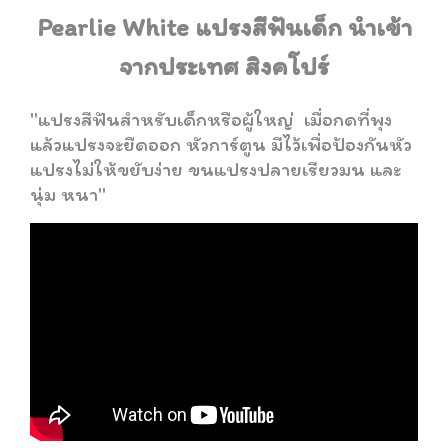
Pearlie White แปรงสีฟันเด็ก นำเข้า
จากประเทศ สิงคโปร์
"แปรงสีฟันสำหรับเด็กหรือผู้ใหญ่ เมื่อกดที่พุง
แล้วแปรงจะยืดออก หัวการ์ตูน มีไว้เพื่อป้องกันหัว
แปรงไม่ให้ขยับง่าย ขนแปรงปลายเรียวมน และ
นุ่ม หนา"