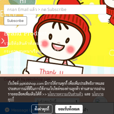
Subscribe
Brand Product
รวมยี่ห้อสินค้าทั้งหมด
กระดานสนทนาเรื่องแม่และเด็ก
ติดต่อเรา
บทความน่ารู้
Copyright by ppkidshop.com
เว็บไซต์ ppkidshop.com มีการใช้งานคุกกี้ เพื่อเพิ่มประสิทธิภาพและ
ประสบการณ์ที่ดีในการใช้งานเว็บไซต์ของท่านลูกค้า ท่านสามารถอ่าน
รายละเอียดเพิ่มเติมได้ที่ >>
นโยบายความเป็นส่วนตัว
และ
นโยบาย
คุกกี้
ผู้เข้าชมวันนี้
1
ตั้งค่าคุกกี้
ยอมรับทั้งหมด
Message Us
สั่งซื้อสินค้า
Powered by
MakeWebEasy.com