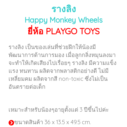
รางลิง
Happy Monkey Wheels
ยี่ห้อ PLAYGO TOYS
รางลิง เป็นของเล่นที่ช่วยฝึกให้น้องมี
พัฒนาการด้านการมอง เมื่อลูกกลิ่งหมุนลงมา
จะทำให้เกิดเสียงไปเรื่อยๆ รางลิง มีความแข็ง
แรง ทนทาน ผลิตจากพลาสติกอย่างดี ไม่มี
เหลี่ยมคม
ผลิตจากสี non-toxic ซึ่งไม่เป็น
อันตรายต่อเด็ก
เหมาะสำหรับน้องๆอายุตั้งแต่ 3 ปีขึ้นไปค่ะ
ขนาดสินค้า 36 x 13.5 x 49.5 cm.