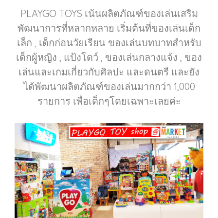
PLAYGO TOYS เน้นผลิตภัณฑ์ของเล่นเสริม
พัฒนาการที่หลากหลาย เริ่มต้นที่ของเล่นเด็ก
เล็ก , เด็กก่อนวัยเรียน ของเล่นบทบาทสำหรับ
เด็กผู้หญิง , แป้งโดว์ , ของเล่นกลางแจ้ง , ของ
เล่นและเกมเกี่ยวกับศิลปะ และดนตรี และยัง
ได้พัฒนาผลิตภัณฑ์ของเล่นมากกว่า 1,000
รายการ เพื่อเด็กๆโดยเฉพาะเลยค่ะ