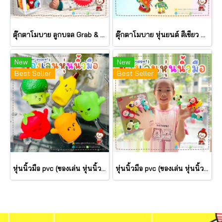
ตุ๊กตาโมบาย ลูกบอล Grab & Hide Ball (ตุ๊กตาเสริมพัฒนาการ) ยี่ห้อ LAMAZE
ตุ๊กตาโมบาย หุ่นยนต์ สีเขียว Rusty the Robot (ตุ๊กตาเสริมพัฒนาการ) ยี่ห้อ LAMAZE
New
New
Best Seller
Best Seller
หุ่นนิ้วมือ pvc (ของเล่น หุ่นนิ้วตุ๊กตา) 5 ชิ้น รุ่น Zoo Zoo & Fruit เสริมพัฒนาการ
หุ่นนิ้วมือ pvc (ของเล่น หุ่นนิ้วตุ๊กตา) 5 ชิ้น รุ่น Zoo Zoo & Fruit เสริมพัฒนาการ