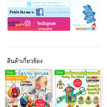
สินค้าเกี่ยวข้อง
New
New
Best Seller