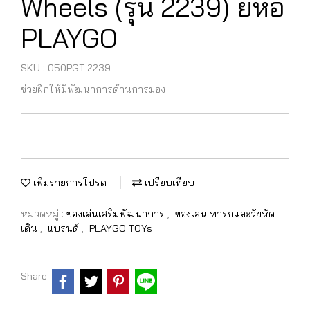
Wheels (รุ่น 2239) ยี่ห้อ
PLAYGO
SKU : 050PGT-2239
ช่วยฝึกให้มีพัฒนาการด้านการมอง
เพิ่มรายการโปรด
เปรียบเทียบ
หมวดหมู่ :
ของเล่นเสริมพัฒนาการ
,
ของเล่น ทารกและวัยหัด
เดิน
,
แบรนด์
,
PLAYGO TOYs
Share