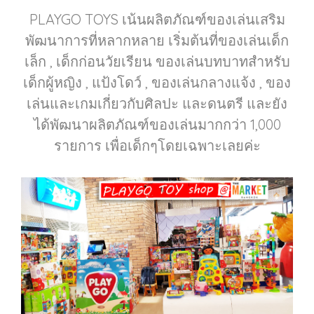
PLAYGO TOYS เน้นผลิตภัณฑ์ของเล่นเสริม
พัฒนาการที่หลากหลาย เริ่มต้นที่ของเล่นเด็ก
เล็ก , เด็กก่อนวัยเรียน ของเล่นบทบาทสำหรับ
เด็กผู้หญิง , แป้งโดว์ , ของเล่นกลางแจ้ง , ของ
เล่นและเกมเกี่ยวกับศิลปะ และดนตรี และยัง
ได้พัฒนาผลิตภัณฑ์ของเล่นมากกว่า 1,000
รายการ เพื่อเด็กๆโดยเฉพาะเลยค่ะ