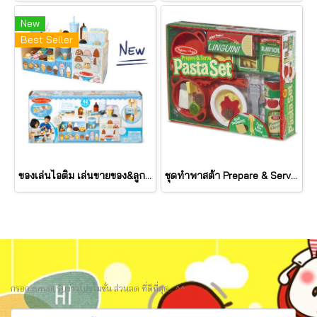
New
Best Seller
ของเล่นไอติม เล่นขายของ&ลูกค้า Cool Scoops Ice Creamery รุ่น 30607 ยี่ห้อ Melissa & Doug
ชุดทำพาสต้า Prepare & Serve Pasta รุ่น 9361 ยี่ห้อ Melissa & Doug (นำเข้า USA)
กรอก email รับข่าวโปรโมชั่น ส่วนลด ที่ดีที่สุด.. ^^