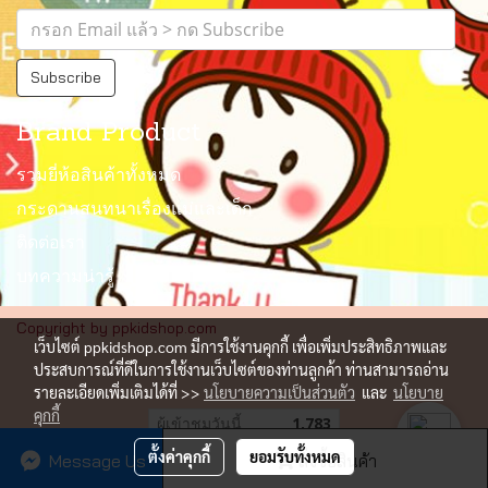
Subscribe
Brand Product
รวมยี่ห้อสินค้าทั้งหมด
กระดานสนทนาเรื่องแม่และเด็ก
ติดต่อเรา
บทความน่ารู้
Copyright by ppkidshop.com
เว็บไซต์ ppkidshop.com มีการใช้งานคุกกี้ เพื่อเพิ่มประสิทธิภาพและ
ประสบการณ์ที่ดีในการใช้งานเว็บไซต์ของท่านลูกค้า ท่านสามารถอ่าน
รายละเอียดเพิ่มเติมได้ที่ >>
นโยบายความเป็นส่วนตัว
และ
นโยบาย
คุกกี้
ผู้เข้าชมวันนี้
1,783
ตั้งค่าคุกกี้
ยอมรับทั้งหมด
Message Us
สั่งซื้อสินค้า
Powered by
MakeWebEasy.com