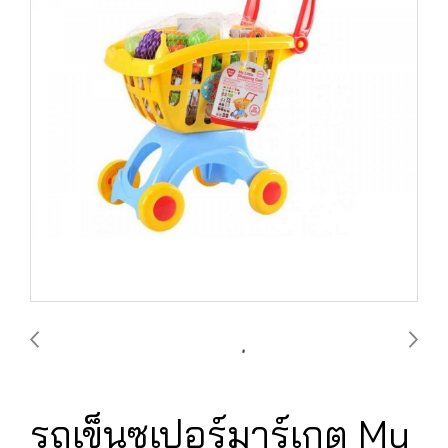
รถเข็นซุเปอร์มาร์เกต My