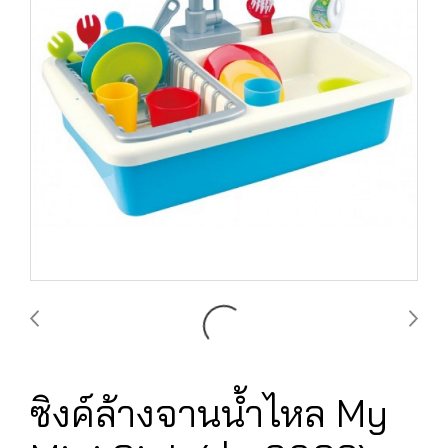
ซิงค์ล้างจานน้ำไหล My