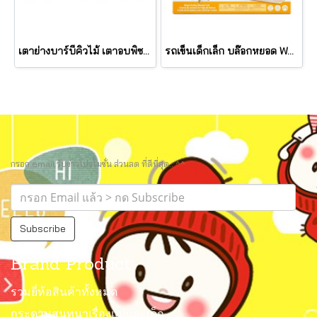
เตาย่างบาร์บีคิวไม้ เตาอบพิซซ่า Deluxe Grill & Pizza Oven Play Set รุ่น 30608 ยี่ห้อ Melissa & Doug
รถเข็นเด็กเล็ก บล๊อกหยอด Wooden Shape Sorting Grocery Cart รุ่น 30732 ยี่ห้อ Melissa & Doug
กรอก email รับข่าวโปรโมชั่น ส่วนลด ที่ดีที่สุด.. ^^
Subscribe
Brand Product
รวมยี่ห้อสินค้าทั้งหมด
กระดานสนทนาเรื่องแม่และเด็ก