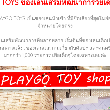
 TOYS
ของเล่นเสริมพัฒนาการวัยเด็กที
YGO TOYS เป็นของเล่นนำเข้า ที่มีชื่อเสียงที่สุดใ
จำหน่ายโดยตรง
สริมพัฒนาการที่หลากหลาย เริ่มต้นที่ของเล่นเด็กเล
งเล่นกลางแจ้ง , ของเล่นและเกมเกี่ยวกับศิลปะ และดน
มากกว่า 1,000 รายการ เพื่อเด็กๆโดยเฉพาะเลยค่ะ