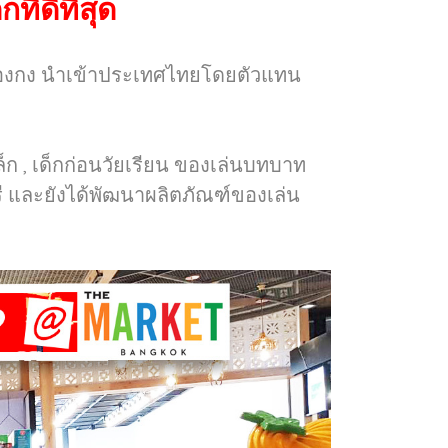
่ดีที่สุด
นฮ่องกง นำเข้าประเทศไทยโดยตัวแทน
็ก , เด็กก่อนวัยเรียน ของเล่นบทบาท
ตรี และยังได้พัฒนาผลิตภัณฑ์ของเล่น