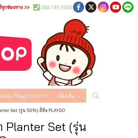
088-189-3708
ด้ทุกช่องทาง >>
งเล่น Playground
เพิ่มเติม
nter Set (รุ่น 5015) ยี่ห้อ PLAYGO
 Planter Set (รุ่น