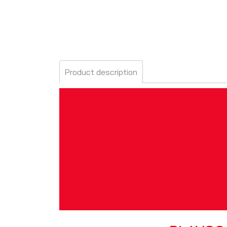
Product description