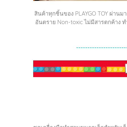
สินค้าทุกชิ้นของ PLAYGO TOY ผ่านมา
อันตราย Non-toxic ไม่มีสารตกค้าง ท
----------------------