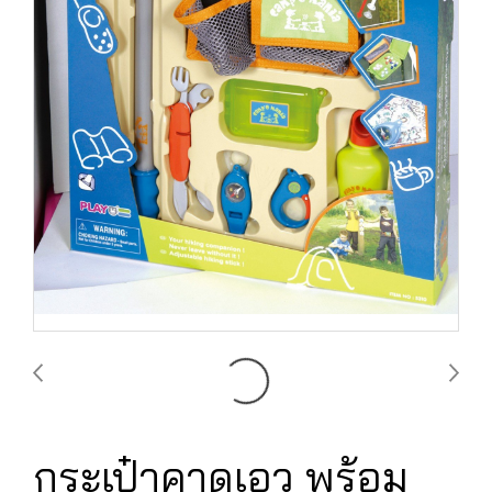
กระเป๋าคาดเอว พร้อม