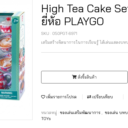
High Tea Cake Set 
ยี่ห้อ PLAYGO
SKU : 050PGT-6971
เสริมสร้างจิตนาการในการเรียนรู้ ได้เล่นแสดงบท
สั่งซื้อสินค้า
เพิ่มรายการโปรด
เปรียบเทียบ
หมวดหมู่ :
ของเล่นเสริมพัฒนาการ
,
ของเล่น บทบ
TOYs