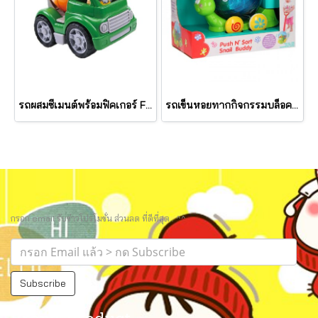
รถผสมซีเมนต์พร้อมฟิคเกอร์ First Cement Mixer (รุ่น 9423) ยี่ห้อ PLAYGO
รถเข็นหอยทากกิจกรรมบล็อค PUSH N' SORT SNAIL BUDDY (รุ่น 2870) ยี่ห้อ PLAYGO
กรอก email รับข่าวโปรโมชั่น ส่วนลด ที่ดีที่สุด.. ^^
Subscribe