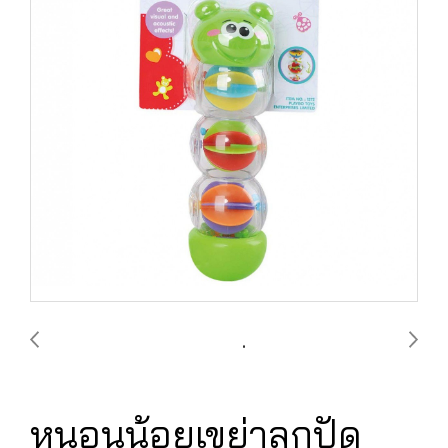
หนอนน้อยเขย่าลูกปัด