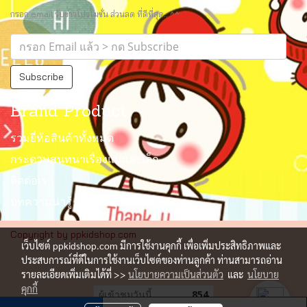
กรอก email รับข่าวโปรโมชั่น ส่วนลด ที่ดีที่สุด.. ^^
Subscribe
Brand Product
รวมยี่ห้อสินค้าทั้งหมด
กระดานสนทนาเรื่องแม่และเด็ก
ติดต่อเรา
บทความน่ารู้
Copyright by ppkidshop.com
เว็บไซต์ ppkidshop.com มีการใช้งานคุกกี้ เพื่อเพิ่มประสิทธิภาพและ
ประสบการณ์ที่ดีในการใช้งานเว็บไซต์ของท่านลูกค้า ท่านสามารถอ่าน
รายละเอียดเพิ่มเติมได้ที่ >>
นโยบายความเป็นส่วนตัว
และ
นโยบาย
คุกกี้
ผู้เข้าชมวันนี้
854