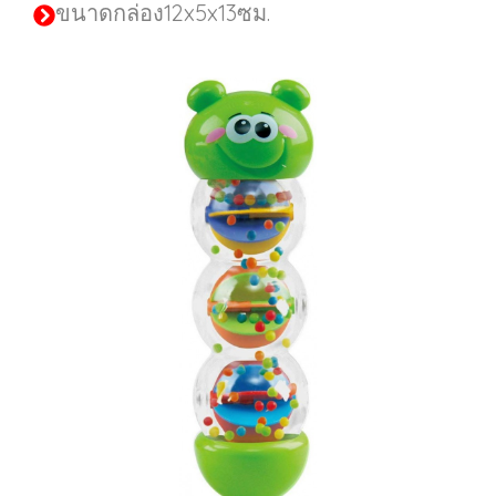
ขนาดกล่อง12x5x13ซม.