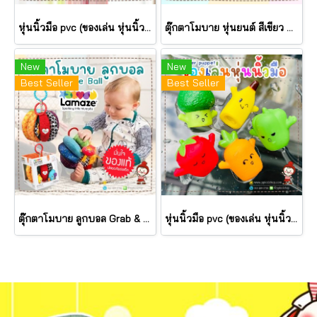
หุ่นนิ้วมือ pvc (ของเล่น หุ่นนิ้วตุ๊กตา) 5 ชิ้น รุ่น Zoo Zoo & Fruit เสริมพัฒนาการ
ตุ๊กตาโมบาย หุ่นยนต์ สีเขียว Rusty the Robot (ตุ๊กตาเสริมพัฒนาการ) ยี่ห้อ LAMAZE
New
New
Best Seller
Best Seller
ตุ๊กตาโมบาย ลูกบอล Grab & Hide Ball (ตุ๊กตาเสริมพัฒนาการ) ยี่ห้อ LAMAZE
หุ่นนิ้วมือ pvc (ของเล่น หุ่นนิ้วตุ๊กตา) 5 ชิ้น รุ่น Zoo Zoo & Fruit เสริมพัฒนาการ