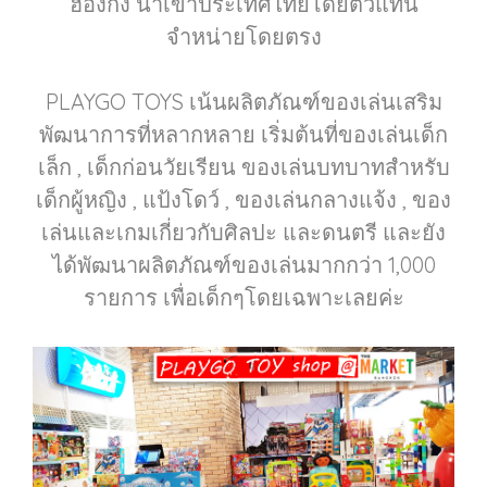
ฮ่องกง นำเข้าประเทศไทยโดยตัวแทน
จำหน่ายโดยตรง
PLAYGO TOYS เน้นผลิตภัณฑ์ของเล่นเสริม
พัฒนาการที่หลากหลาย เริ่มต้นที่ของเล่นเด็ก
เล็ก , เด็กก่อนวัยเรียน ของเล่นบทบาทสำหรับ
เด็กผู้หญิง , แป้งโดว์ , ของเล่นกลางแจ้ง , ของ
เล่นและเกมเกี่ยวกับศิลปะ และดนตรี และยัง
ได้พัฒนาผลิตภัณฑ์ของเล่นมากกว่า 1,000
รายการ เพื่อเด็กๆโดยเฉพาะเลยค่ะ