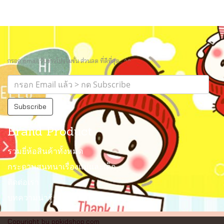
กรอก email รับข่าวโปรโมชั่น ส่วนลด ที่ดีที่สุด.. ^^
Subscribe
Brand Product
รวมยี่ห้อสินค้าทั้งหมด
กระดานสนทนาเรื่องแม่และเด็ก
ติดต่อเรา
บทความน่ารู้
Copyright by ppkidshop.com