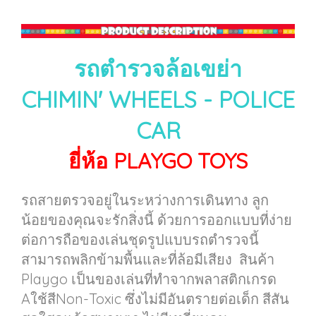
รถตำรวจล้อเขย่า
CHIMIN' WHEELS -
POLICE
CAR
ยี่ห้อ PLAYGO TOYS
รถสายตรวจอยู่ในระหว่างการเดินทาง ลูก
น้อยของคุณจะรักสิ่งนี้ ด้วยการออกแบบที่ง่าย
ต่อการถือของเล่นชุดรูปแบบรถตำรวจนี้
สามารถพลิกข้ามพื้นและที่ล้อมีเสียง สินค้า
Playgo เป็นของเล่นที่ทำจากพลาสติกเกรด
Aใช้สีNon-Toxic ซึ่งไม่มีอันตรายต่อเด็ก สีสัน