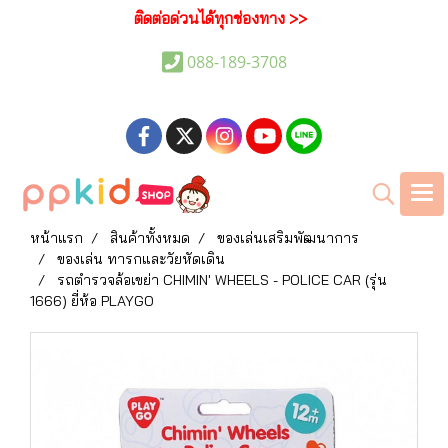
ติดต่อด่วนได้ทุกช่องทาง >>
088-189-3708
หน้าแรก
สินค้าทั้งหมด
ของเล่นเสริมพัฒนาการ
ของเล่น ทารกและวัยหัดเดิน
รถตำรวจล้อเขย่า CHIMIN' WHEELS - POLICE CAR (รุ่น
1666) ยี่ห้อ PLAYGO