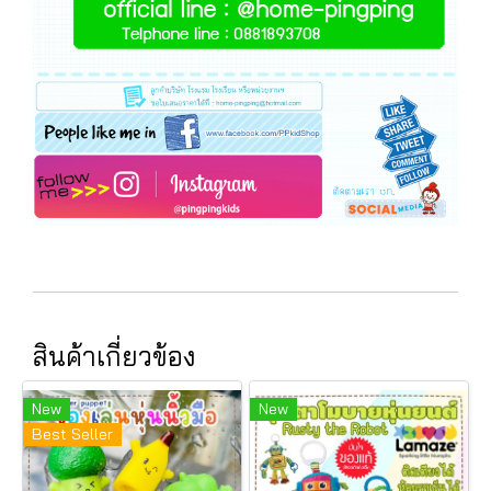
สินค้าเกี่ยวข้อง
New
New
Best Seller