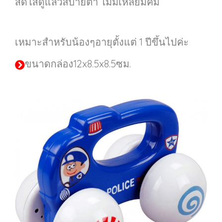
สดใสดูแล้วสบายตา ไม่มีเหลี่ยมคม
เหมาะสำหรับน้องๆอายุตั้งแต่ 1 ปีขึ้นไปค่ะ
ขนาดกล่อง12x8.5x8.5ซม.