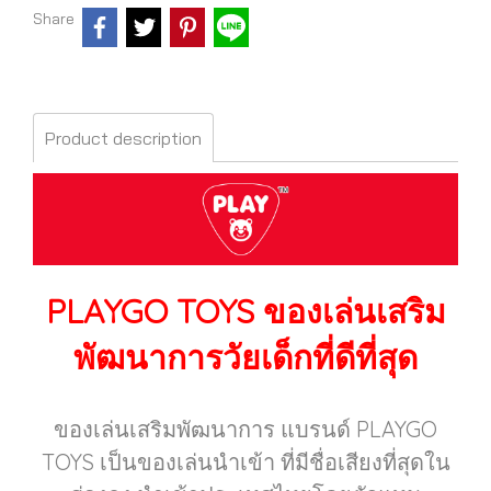
Share
Product description
PLAYGO TOYS
ของเล่นเสริม
พัฒนาการวัยเด็กที่ดีที่สุด
ของเล่นเสริมพัฒนาการ แบรนด์ PLAYGO
TOYS เป็นของเล่นนำเข้า ที่มีชื่อเสียงที่สุดใน