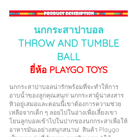
นกกระสาปาบอล
THROW AND TUMBLE
BALL
ยี่ห้อ PLAYGO TOYS
นกกระสาปาบอลน่ารักพร้อมที่จะทำให้การ
อาบน้ำของลูกคุณสนุก! นกกระสาผู้น่าสงสาร
หิวอยู่เสมอและตอนนี้เขาต้องการความช่วย
เหลือจากเด็ก ๆ ลอยไปในอ่างเพื่อเลี้ยงเขา
โยนลูกบอลเข้าไปในปากของนกกระสาเพื่อให้
อาหารมันเอย่างสนุกสนาน! สินค้า Playgo