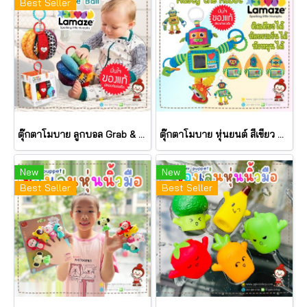
Best Seller
ตุ๊กตาโมบาย ลูกบอล Grab & Hide Ball (ตุ๊กตาเสริมพัฒนาการ) ยี่ห้อ LAMAZE
ตุ๊กตาโมบาย หุ่นยนต์ สีเขียว Rusty the Robot (ตุ๊กตาเสริมพัฒนาการ) ยี่ห้อ LAMAZE
New
New
Best Seller
Best Seller