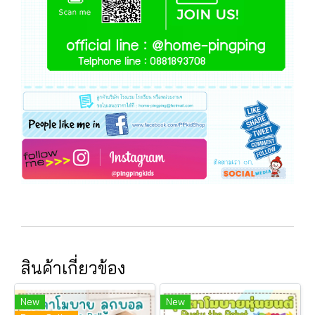
สินค้าเกี่ยวข้อง
New
New