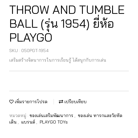
THROW AND TUMBLE
BALL (รุ่น 1954) ยี่ห้อ
PLAYGO
SKU : 050PGT-1954
เสริมสร้างจิตนาการในการเรียนรู้ ได้สนุกกับการเล่น
เพิ่มรายการโปรด
เปรียบเทียบ
หมวดหมู่ :
ของเล่นเสริมพัฒนาการ
,
ของเล่น ทารกและวัยหัด
เดิน
,
แบรนด์
,
PLAYGO TOYs