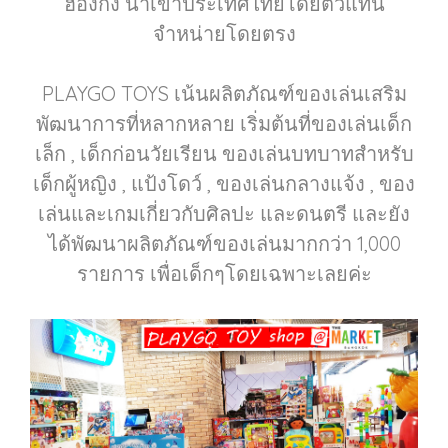
ฮ่องกง นำเข้าประเทศไทยโดยตัวแทน
จำหน่ายโดยตรง
PLAYGO TOYS เน้นผลิตภัณฑ์ของเล่นเสริม
พัฒนาการที่หลากหลาย เริ่มต้นที่ของเล่นเด็ก
เล็ก , เด็กก่อนวัยเรียน ของเล่นบทบาทสำหรับ
เด็กผู้หญิง , แป้งโดว์ , ของเล่นกลางแจ้ง , ของ
เล่นและเกมเกี่ยวกับศิลปะ และดนตรี และยัง
ได้พัฒนาผลิตภัณฑ์ของเล่นมากกว่า 1,000
รายการ เพื่อเด็กๆโดยเฉพาะเลยค่ะ