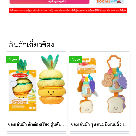
สินค้าเกี่ยวข้อง
New
New
ของเล่นผ้า ตัวต่อ&เรียง รุ่นสับปะรด เขย่ามีเสียง Pineapple Stacker รุ่น 30743 ยี่ห้อ Melissa & Doug
ของเล่นผ้า รุ่นขนมปังเนยถั่ว เขย่ามีเสียง PB&J Take Along Toy รุ่น 30742 ยี่ห้อ Melissa & Doug