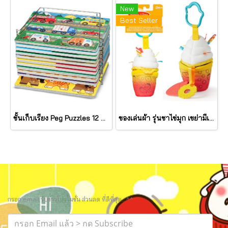
New
Best Seller
ชั้นเก็บเรียง Peg Puzzles 12 แผ่น Wire Puzzle-Storage Rack รุ่น 1018 ยี่ห้อ Melissa & Doug (นำเข้า USA)
ของเล่นผ้า รุ่นชาไข่มุก เขย่ามีเสียง Bubble Tea Take Along Toy รุ่น 30744 ยี่ห้อ Melissa & Doug
กรอก email รับข่าวโปรโมชั่น ส่วนลด ที่ดีที่สุด.. ^^