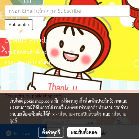
Subscribe
Brand Product
รวมยี่ห้อสินค้าทั้งหมด
กระดานสนทนาเรื่องแม่และเด็ก
ติดต่อเรา
บทความน่ารู้
Copyright by ppkidshop.com
เว็บไซต์ ppkidshop.com มีการใช้งานคุกกี้ เพื่อเพิ่มประสิทธิภาพและ
ประสบการณ์ที่ดีในการใช้งานเว็บไซต์ของท่านลูกค้า ท่านสามารถอ่าน
รายละเอียดเพิ่มเติมได้ที่ >>
นโยบายความเป็นส่วนตัว
และ
นโยบาย
คุกกี้
ผู้เข้าชมวันนี้
496
ตั้งค่าคุกกี้
ยอมรับทั้งหมด
Message Us
สั่งซื้อสินค้า
Powered by
MakeWebEasy.com