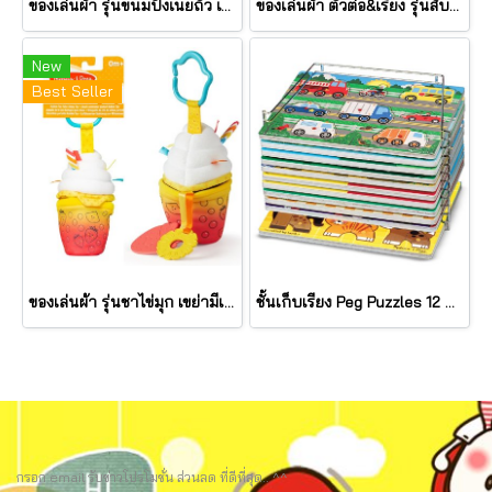
ของเล่นผ้า รุ่นขนมปังเนยถั่ว เขย่ามีเสียง PB&J Take Along Toy รุ่น 30742 ยี่ห้อ Melissa & Doug
ของเล่นผ้า ตัวต่อ&เรียง รุ่นสับปะรด เขย่ามีเสียง Pineapple Stacker รุ่น 30743 ยี่ห้อ Melissa & Doug
New
Best Seller
ของเล่นผ้า รุ่นชาไข่มุก เขย่ามีเสียง Bubble Tea Take Along Toy รุ่น 30744 ยี่ห้อ Melissa & Doug
ชั้นเก็บเรียง Peg Puzzles 12 แผ่น Wire Puzzle-Storage Rack รุ่น 1018 ยี่ห้อ Melissa & Doug (นำเข้า USA)
กรอก email รับข่าวโปรโมชั่น ส่วนลด ที่ดีที่สุด.. ^^