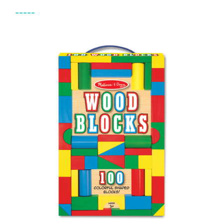
-----