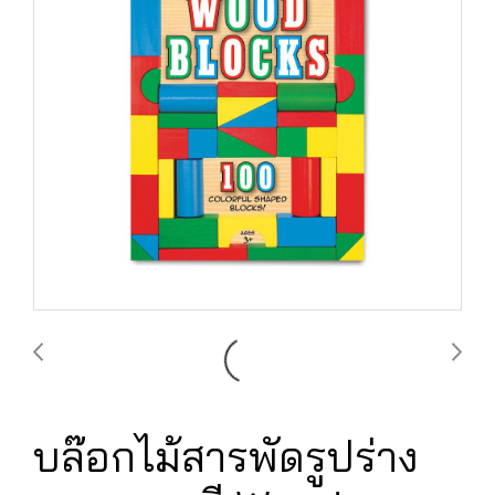
บล๊อกไม้สารพัดรูปร่าง