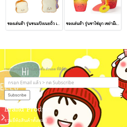
ของเล่นผ้า รุ่นขนมปังเนยถั่ว เขย่ามีเสียง PB&J Take Along Toy รุ่น 30742 ยี่ห้อ Melissa & Doug
ของเล่นผ้า รุ่นชาไข่มุก เขย่ามีเสียง Bubble Tea Take Along Toy รุ่น 30744 ยี่ห้อ Melissa & Doug
กรอก email รับข่าวโปรโมชั่น ส่วนลด ที่ดีที่สุด.. ^^
Subscribe
Brand Product
รวมยี่ห้อสินค้าทั้งหมด