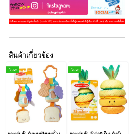
สินค้าเกี่ยวข้อง
New
New
ของเล่นผ้า รุ่นขนมปังเนยถั่ว เขย่ามีเสียง PB&J Take Along Toy รุ่น 30742 ยี่ห้อ Melissa & Doug
ของเล่นผ้า ตัวต่อ&เรียง รุ่นสับปะรด เขย่ามีเสียง Pineapple Stacker รุ่น 30743 ยี่ห้อ Melissa & Doug