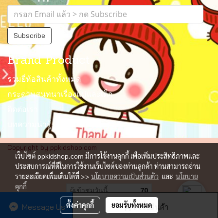
Subscribe
Brand Product
รวมยี่ห้อสินค้าทั้งหมด
กระดานสนทนาเรื่องแม่และเด็ก
ติดต่อเรา
บทความน่ารู้
Copyright by ppkidshop.com
เว็บไซต์ ppkidshop.com มีการใช้งานคุกกี้ เพื่อเพิ่มประสิทธิภาพและ
ประสบการณ์ที่ดีในการใช้งานเว็บไซต์ของท่านลูกค้า ท่านสามารถอ่าน
รายละเอียดเพิ่มเติมได้ที่ >>
นโยบายความเป็นส่วนตัว
และ
นโยบาย
คุกกี้
ผู้เข้าชมวันนี้
70
ตั้งค่าคุกกี้
ยอมรับทั้งหมด
Message Us
สั่งซื้อสินค้า
Powered by
MakeWebEasy.com