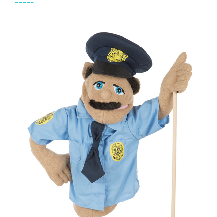
-----