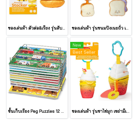
ของเล่นผ้า ตัวต่อ&เรียง รุ่นสับปะรด เขย่ามีเสียง Pineapple Stacker รุ่น 30743 ยี่ห้อ Melissa & Doug
ของเล่นผ้า รุ่นขนมปังเนยถั่ว เขย่ามีเสียง PB&J Take Along Toy รุ่น 30742 ยี่ห้อ Melissa & Doug
New
Best Seller
ชั้นเก็บเรียง Peg Puzzles 12 แผ่น Wire Puzzle-Storage Rack รุ่น 1018 ยี่ห้อ Melissa & Doug (นำเข้า USA)
ของเล่นผ้า รุ่นชาไข่มุก เขย่ามีเสียง Bubble Tea Take Along Toy รุ่น 30744 ยี่ห้อ Melissa & Doug