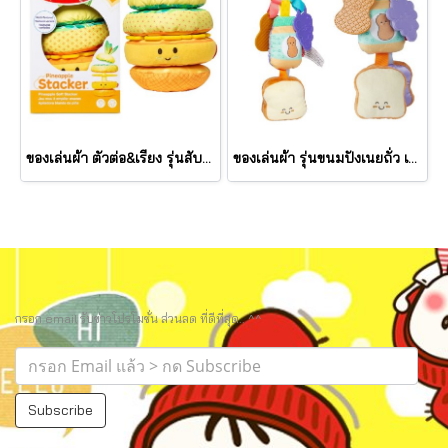
ของเล่นผ้า ตัวต่อ&เรียง รุ่นสับปะรด เขย่ามีเสียง Pineapple Stacker รุ่น 30743 ยี่ห้อ Melissa & Doug
ของเล่นผ้า รุ่นขนมปังเนยถั่ว เขย่ามีเสียง PB&J Take Along Toy รุ่น 30742 ยี่ห้อ Melissa & Doug
กรอก email รับข่าวโปรโมชั่น ส่วนลด ที่ดีที่สุด.. ^^
Subscribe