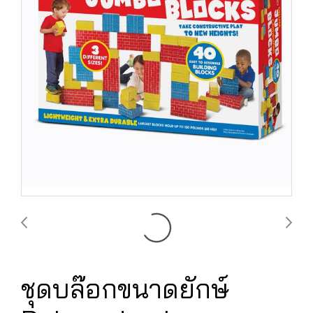
ชุดบล๊อกขนาดยักษ์