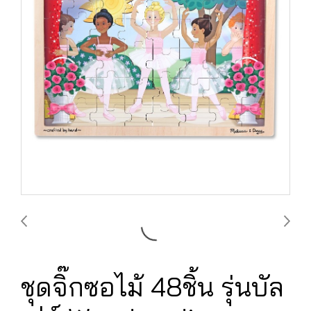
ชุดจิ๊กซอไม้ 48ชิ้น รุ่นบัล