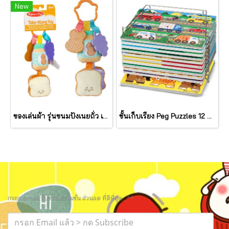
New
ของเล่นผ้า รุ่นขนมปังเนยถั่ว เขย่ามีเสียง PB&J Take Along Toy รุ่น 30742 ยี่ห้อ Melissa & Doug
ชั้นเก็บเรียง Peg Puzzles 12 แผ่น Wire Puzzle-Storage Rack รุ่น 1018 ยี่ห้อ Melissa & Doug (นำเข้า USA)
กรอก email รับข่าวโปรโมชั่น ส่วนลด ที่ดีที่สุด.. ^^