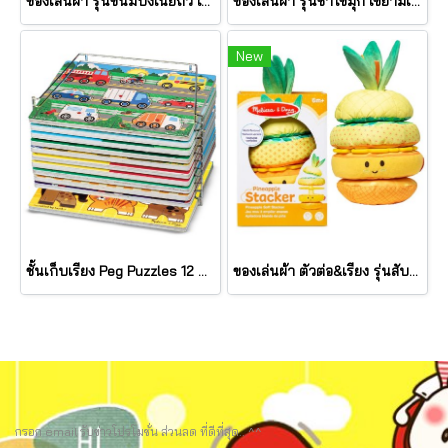
ของเล่นผ้า รุ่นขนมปังเนยถั่ว เขย่ามีเสียง PB&J Take Along Toy รุ่น 30742 ยี่ห้อ Melissa & Doug
ของเล่นผ้า รุ่นชาไข่มุก เขย่ามีเสียง Bubble Tea Take Along Toy รุ่น 30744 ยี่ห้อ Melissa & Doug
New
ชั้นเก็บเรียง Peg Puzzles 12 แผ่น Wire Puzzle-Storage Rack รุ่น 1018 ยี่ห้อ Melissa & Doug (นำเข้า USA)
ของเล่นผ้า ตัวต่อ&เรียง รุ่นสับปะรด เขย่ามีเสียง Pineapple Stacker รุ่น 30743 ยี่ห้อ Melissa & Doug
กรอก email รับข่าวโปรโมชั่น ส่วนลด ที่ดีที่สุด.. ^^