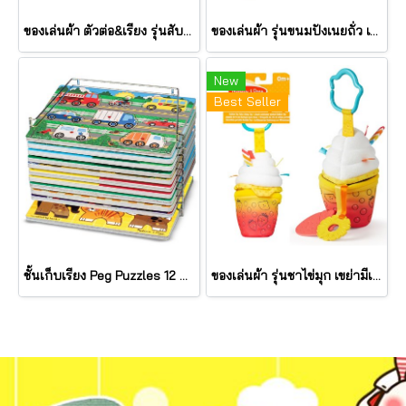
ของเล่นผ้า ตัวต่อ&เรียง รุ่นสับปะรด เขย่ามีเสียง Pineapple Stacker รุ่น 30743 ยี่ห้อ Melissa & Doug
ของเล่นผ้า รุ่นขนมปังเนยถั่ว เขย่ามีเสียง PB&J Take Along Toy รุ่น 30742 ยี่ห้อ Melissa & Doug
New
Best Seller
ชั้นเก็บเรียง Peg Puzzles 12 แผ่น Wire Puzzle-Storage Rack รุ่น 1018 ยี่ห้อ Melissa & Doug (นำเข้า USA)
ของเล่นผ้า รุ่นชาไข่มุก เขย่ามีเสียง Bubble Tea Take Along Toy รุ่น 30744 ยี่ห้อ Melissa & Doug