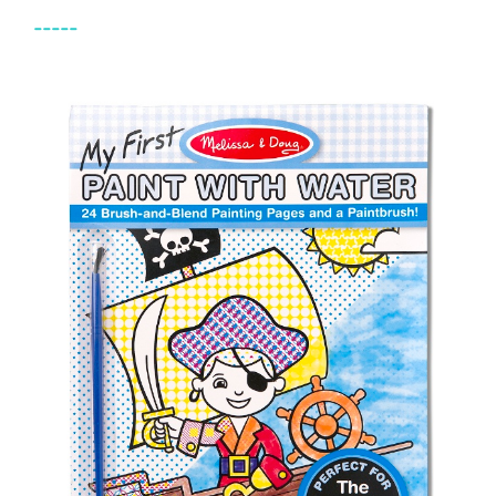
-----