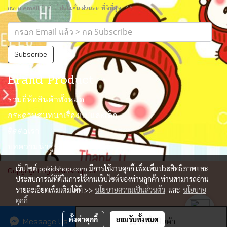
กรอก email รับข่าวโปรโมชั่น ส่วนลด ที่ดีที่สุด.. ^^
Subscribe
Brand Product
รวมยี่ห้อสินค้าทั้งหมด
กระดานสนทนาเรื่องแม่และเด็ก
ติดต่อเรา
บทความน่ารู้
เว็บไซต์ ppkidshop.com มีการใช้งานคุกกี้ เพื่อเพิ่มประสิทธิภาพและ
Copyright by ppkidshop.com
ประสบการณ์ที่ดีในการใช้งานเว็บไซต์ของท่านลูกค้า ท่านสามารถอ่าน
รายละเอียดเพิ่มเติมได้ที่ >>
นโยบายความเป็นส่วนตัว
และ
นโยบาย
คุกกี้
ผู้เข้าชมวันนี้
76
ตั้งค่าคุกกี้
ยอมรับทั้งหมด
Message Us
สั่งซื้อสินค้า