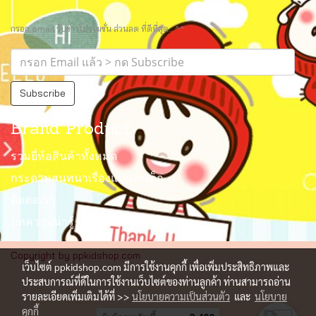
กรอก email รับข่าวโปรโมชั่น ส่วนลด ที่ดีที่สุด.. ^^
Subscribe
Brand Product
รวมยี่ห้อสินค้าทั้งหมด
กระดานสนทนาเรื่องแม่และเด็ก
ติดต่อเรา
บทความน่ารู้
Copyright by ppkidshop.com
เว็บไซต์ ppkidshop.com มีการใช้งานคุกกี้ เพื่อเพิ่มประสิทธิภาพและ
ประสบการณ์ที่ดีในการใช้งานเว็บไซต์ของท่านลูกค้า ท่านสามารถอ่าน
รายละเอียดเพิ่มเติมได้ที่ >>
นโยบายความเป็นส่วนตัว
และ
นโยบาย
คุกกี้