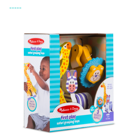
-----