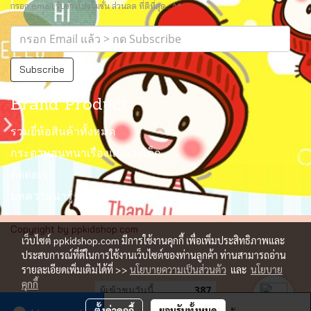
กรอก email รับข่าวโปรโมชั่น ส่วนลด ที่ดีที่สุด.. ^^
Subscribe
Brand Product
รวมยี่ห้อสินค้าทั้งหมด
กระดานสนทนาเรื่องแม่และเด็ก
ติดต่อเรา
บทความน่ารู้
Copyright by ppkidshop.com
เว็บไซต์ ppkidshop.com มีการใช้งานคุกกี้ เพื่อเพิ่มประสิทธิภาพและ
ประสบการณ์ที่ดีในการใช้งานเว็บไซต์ของท่านลูกค้า ท่านสามารถอ่าน
รายละเอียดเพิ่มเติมได้ที่ >>
นโยบายความเป็นส่วนตัว
และ
นโยบาย
คุกกี้
ผู้เข้าชมวันนี้
387
ตั้งค่าคุกกี้
ยอมรับทั้งหมด