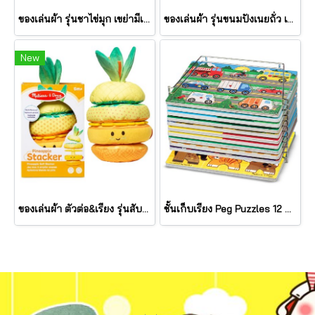
ของเล่นผ้า รุ่นชาไข่มุก เขย่ามีเสียง Bubble Tea Take Along Toy รุ่น 30744 ยี่ห้อ Melissa & Doug
ของเล่นผ้า รุ่นขนมปังเนยถั่ว เขย่ามีเสียง PB&J Take Along Toy รุ่น 30742 ยี่ห้อ Melissa & Doug
New
ของเล่นผ้า ตัวต่อ&เรียง รุ่นสับปะรด เขย่ามีเสียง Pineapple Stacker รุ่น 30743 ยี่ห้อ Melissa & Doug
ชั้นเก็บเรียง Peg Puzzles 12 แผ่น Wire Puzzle-Storage Rack รุ่น 1018 ยี่ห้อ Melissa & Doug (นำเข้า USA)