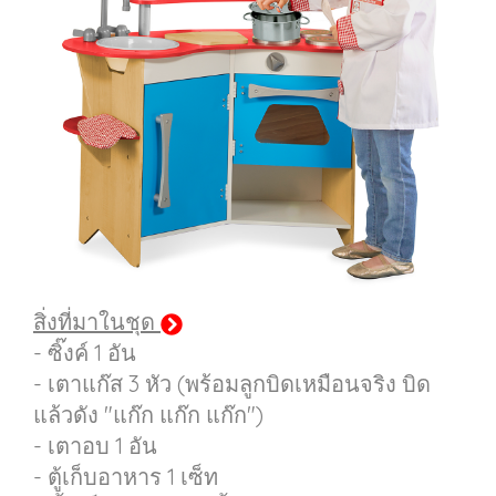
สิ่งที่มาในชุด
- ซิ๊งค์ 1 อัน
- เตาแก๊ส 3 หัว (พร้อมลูกบิดเหมือนจริง บิด
แล้วดัง "แก๊ก แก๊ก แก๊ก")
- เตาอบ 1 อัน
- ตู้เก็บอาหาร 1 เซ็ท