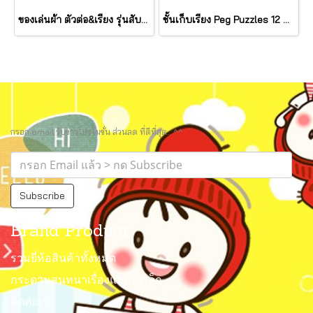
ของเล่นผ้า ตัวต่อ&เรียง รุ่นสับปะรด เขย่ามีเสียง Pineapple Stacker รุ่น 30743 ยี่ห้อ Melissa & Doug
ชั้นเก็บเรียง Peg Puzzles 12 แผ่น Wire Puzzle-Storage Rack รุ่น 1018 ยี่ห้อ Melissa & Doug (นำเข้า USA)
กรอก email รับข่าวโปรโมชั่น ส่วนลด ที่ดีที่สุด.. ^^
Subscribe
Brand Product
รวมยี่ห้อสินค้าทั้งหมด
กระดานสนทนาเรื่องแม่และเด็ก
ติดต่อเรา